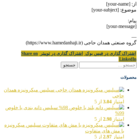
از: [your-name]
موضوع: [your-subject]
پیام:
[your-message]
—
گروه صنعتی همدان حاجی (https://www.hamedanhaji.ir)
اشتراک گذاری در فیس بوک
اشتراک گذاری در توییتر
Share on
LinkedIn
جستجو
برای:
محصولات
سیلیس میکرونیزه همدان
حاجی
امتیاز
3.04
از 5
سیلیس دانه بندی با خلوص
99%
امتیاز
2.98
از 5
سیلیس میکرونیزه
با مش های متفاوت
امتیاز
2.97
از 5