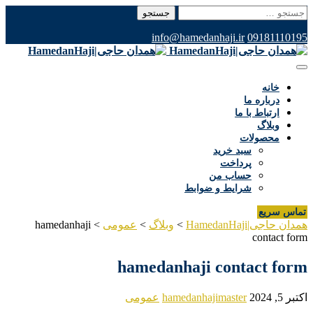
جستجو
برای:
info@hamedanhaji.ir
09181110195
خانه
درباره ما
ارتباط با ما
وبلاگ
محصولات
سبد خرید
پرداخت
حساب من
شرایط و ضوابط
تماس سریع
همدان حاجی|HamedanHaji
>
وبلاگ
>
عمومی
>
hamedanhaji
contact form
hamedanhaji contact form
اکتبر 5, 2024
hamedanhajimaster
عمومی