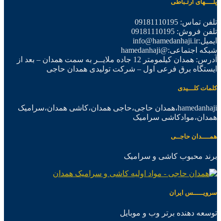
پلــــهای ارتـباطی
تلفن تماس: 09181110195
تلفن فروش: 09181110195
ایمیل:info@hamedanhaji.ir
شبکه اجتماعی:@hamedanhaji
آدرس: همدان کیلمومتر 12 جاده ملایــر به سمت همدان – بعد از
ایستگاه برق فرعی اول – شرکت تولیدی همدان حاجی
کلمات کلـــیدی
hamedanhaji،همدان حاجی،حاجی همدان،کاشی همدان،سرامیک
همدان،موادکاشی سرامیک
همــــدان حاجــی
برند محبوب کاشی و سرامیک
سرویـــــس ایران
توسعه دهنده برتر وب و موبایل