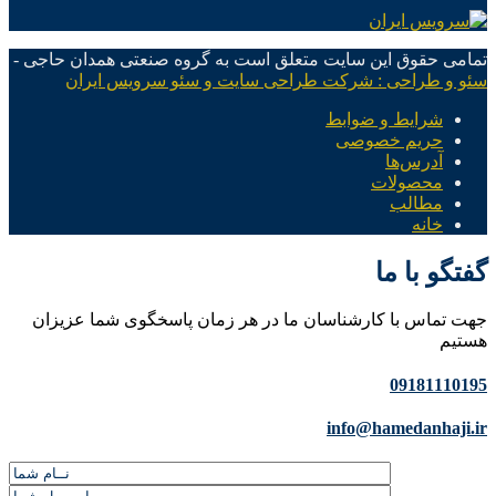
تمامی حقوق این سایت متعلق است به گروه صنعتی همدان حاجی -
سئو و طراحی : شرکت طراحی سایت و سئو سرویس ایران
شرایط و ضوابط
حریم خصوصی
آدرس‌ها
محصولات
مطالب
خانه
گفتگو با ما
جهت تماس با کارشناسان ما در هر زمان پاسخگوی شما عزیزان
هستیم
09181110195
info@hamedanhaji.ir