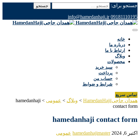
جستجو برای:
info@hamedanhaji.ir
09181110195
خانه
درباره ما
ارتباط با ما
وبلاگ
محصولات
سبد خرید
پرداخت
حساب من
شرایط و ضوابط
تماس سریع
همدان حاجی|HamedanHaji
>
وبلاگ
>
عمومی
>
hamedanhaji
contact form
hamedanhaji contact form
اکتبر 6, 2024
hamedanhajimaster
عمومی