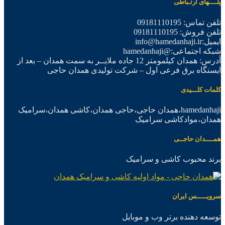
پلــــهای ارتـباطی
تلفن تماس: 09181110195
تلفن فروش: 09181110195
ایمیل:info@hamedanhaji.ir
شبکه اجتماعی:@hamedanhaji
آدرس: همدان کیلمومتر 12 جاده ملایــر به سمت همدان – بعد از
ایستگاه برق فرعی اول – شرکت تولیدی همدان حاجی
کلمات کلـــیدی
hamedanhaji،همدان حاجی،حاجی همدان،کاشی همدان،سرامیک
همدان،موادکاشی سرامیک
همــــدان حاجــی
برند محبوب کاشی و سرامیک
سرویـــــس ایران
توسعه دهنده برتر وب و موبایل