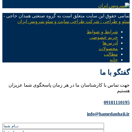
تمامی حقوق این سایت متعلق است به گروه صنعتی همدان حاجی -
سئو و طراحی : شرکت طراحی سایت و سئو سرویس ایران
شرایط و ضوابط
حریم خصوصی
آدرس‌ها
محصولات
مطالب
خانه
گفتگو با ما
جهت تماس با کارشناسان ما در هر زمان پاسخگوی شما عزیزان
هستیم
09181110195
info@hamedanhaji.ir