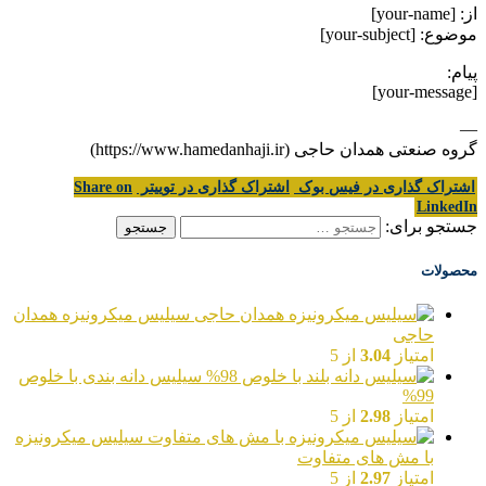
از: [your-name]
موضوع: [your-subject]
پیام:
[your-message]
—
گروه صنعتی همدان حاجی (https://www.hamedanhaji.ir)
اشتراک گذاری در فیس بوک
اشتراک گذاری در توییتر
Share on
LinkedIn
جستجو برای:
محصولات
سیلیس میکرونیزه همدان
حاجی
امتیاز
3.04
از 5
سیلیس دانه بندی با خلوص
99%
امتیاز
2.98
از 5
سیلیس میکرونیزه
با مش های متفاوت
امتیاز
2.97
از 5