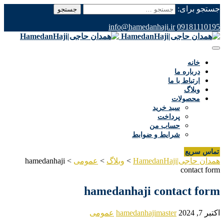
جستجو برای:
info@hamedanhaji.ir
09181110195
خانه
درباره ما
ارتباط با ما
وبلاگ
محصولات
سبد خرید
پرداخت
حساب من
شرایط و ضوابط
تماس سریع
همدان حاجی|HamedanHaji
>
وبلاگ
>
عمومی
>
hamedanhaji
contact form
hamedanhaji contact form
اکتبر 7, 2024
hamedanhajimaster
عمومی