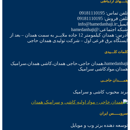
پلــــهای ارتـباطی
تلفن تماس: 09181110195
تلفن فروش: 09181110195
ایمیل:info@hamedanhaji.ir
شبکه اجتماعی:@hamedanhaji
آدرس: همدان کیلمومتر 12 جاده ملایــر به سمت همدان – بعد از
ایستگاه برق فرعی اول – شرکت تولیدی همدان حاجی
کلمات کلـــیدی
hamedanhaji،همدان حاجی،حاجی همدان،کاشی همدان،سرامیک
همدان،موادکاشی سرامیک
همــــدان حاجــی
برند محبوب کاشی و سرامیک
سرویـــــس ایران
توسعه دهنده برتر وب و موبایل