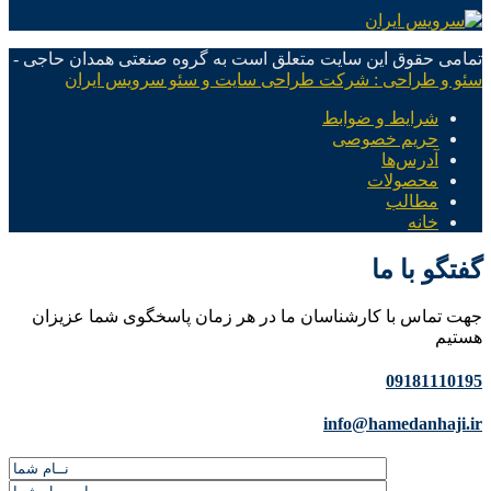
تمامی حقوق این سایت متعلق است به گروه صنعتی همدان حاجی -
سئو و طراحی : شرکت طراحی سایت و سئو سرویس ایران
شرایط و ضوابط
حریم خصوصی
آدرس‌ها
محصولات
مطالب
خانه
گفتگو با ما
جهت تماس با کارشناسان ما در هر زمان پاسخگوی شما عزیزان
هستیم
09181110195
info@hamedanhaji.ir