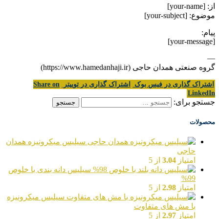
از: [your-name]
موضوع: [your-subject]
پیام:
[your-message]
—
گروه صنعتی همدان حاجی (https://www.hamedanhaji.ir)
اشتراک گذاری در فیس بوک
اشتراک گذاری در توییتر
Share on
LinkedIn
جستجو برای:
محصولات
سیلیس میکرونیزه همدان
حاجی
امتیاز
3.04
از 5
سیلیس دانه بندی با خلوص
99%
امتیاز
2.98
از 5
سیلیس میکرونیزه
با مش های متفاوت
امتیاز
2.97
از 5