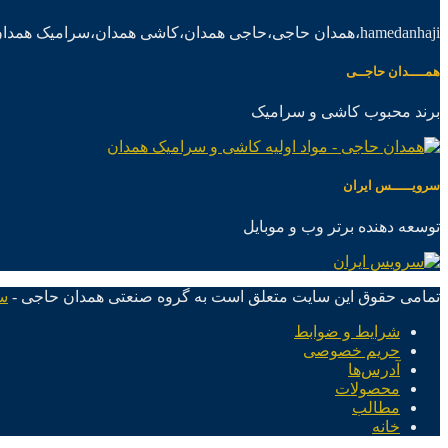
hamedanhaji،همدان حاجی،حاجی همدان،کاشی همدان،سرامیک همدان،موادکاشی سرامیک
همــــدان حاجــی
برند محبوب کاشی و سرامیک
سرویـــــس ایران
توسعه دهنده برتر وب و موبایل
تمامی حقوق این سایت متعلق است به گروه صنعتی همدان حاجی -
س
شرایط و ضوابط
حریم خصوصی
آدرس‌ها
محصولات
مطالب
خانه