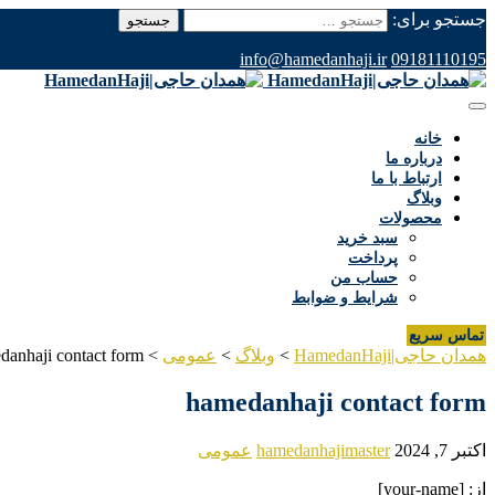
جستجو برای:
info@hamedanhaji.ir
09181110195
خانه
درباره ما
ارتباط با ما
وبلاگ
محصولات
سبد خرید
پرداخت
حساب من
شرایط و ضوابط
تماس سریع
همدان حاجی|HamedanHaji
>
وبلاگ
>
عمومی
>
danhaji contact form
hamedanhaji contact form
اکتبر 7, 2024
hamedanhajimaster
عمومی
از: [your-name]