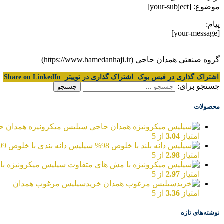
موضوع: [your-subject]
پیام:
[your-message]
—
گروه صنعتی همدان حاجی (https://www.hamedanhaji.ir)
اشتراک گذاری در فیس بوک
اشتراک گذاری در توییتر
Share on LinkedIn
جستجو برای:
محصولات
سیلیس میکرونیزه همدان ح
امتیاز
3.04
از 5
سیلیس دانه بندی با خلوص 99%
امتیاز
2.98
از 5
سیلیس میکرونیزه با
امتیاز
2.97
از 5
خریدسیلیس مرغوب همدان
امتیاز
3.36
از 5
نوشته‌های تازه