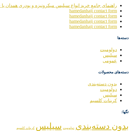
راهنمای جامع خرید انواع سیلیس میکرونیزه و پودری همدان با خ
hamedanhaji contact form
hamedanhaji contact form
hamedanhaji contact form
hamedanhaji contact form
دسته‌ها
دولومیت
سیلیس
عمومی
دسته‌های محصولات
بدون دسته‌بندی
دولومیت
سیلیس
کربنات کلسیم
تگها:
بدون دسته‌بندی
سیلیس
دولومیت
کربنات کلسیم