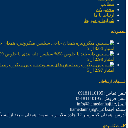
مطالب
محصولات
ارتباط با ما
شرایط و ضوابط
محصولات
سیلیس میکرونیزه همدان ح
امتیاز
3.04
از 5
سیلیس دانه بندی با خلوص 99%
امتیاز
2.98
از 5
سیلیس میکرونیزه با
امتیاز
2.97
از 5
پلــــهای ارتـباطی
تلفن تماس: 09181110195
تلفن فروش: 09181110195
ایمیل:info@hamedanhaji.ir
شبکه اجتماعی:@hamedanhaji
آدرس: همدان کیلمومتر 12 جاده ملایــر به سمت همدان – بعد از ایستگاه برق فرعی اول – شرکت تولیدی همدان حاجی
کلمات کلـــیدی