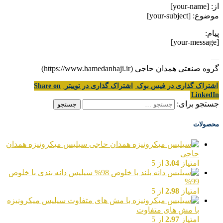
از: [your-name]
موضوع: [your-subject]
پیام:
[your-message]
—
گروه صنعتی همدان حاجی (https://www.hamedanhaji.ir)
اشتراک گذاری در فیس بوک
اشتراک گذاری در توییتر
Share on
LinkedIn
جستجو برای:
محصولات
سیلیس میکرونیزه همدان
حاجی
امتیاز
3.04
از 5
سیلیس دانه بندی با خلوص
99%
امتیاز
2.98
از 5
سیلیس میکرونیزه
با مش های متفاوت
امتیاز
2.97
از 5