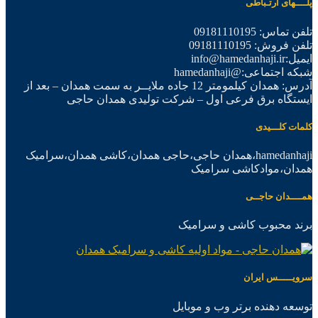
پلــــهای ارتـباطی
تلفن تماس: 09181110195
تلفن فروش: 09181110195
ایمیل:info@hamedanhaji.ir
شبکه اجتماعی:@hamedanhaji
آدرس: همدان کیلمومتر 12 جاده ملایــر به سمت همدان – بعد از
ایستگاه برق فرعی اول – شرکت تولیدی همدان حاجی
کلمات کلـــیدی
hamedanhaji،همدان حاجی،حاجی همدان،کاشی همدان،سرامیک
همدان،موادکاشی سرامیک
همــــدان حاجــی
برند محبوب کاشی و سرامیک
سرویـــــس ایران
توسعه دهنده برتر وب و موبایل