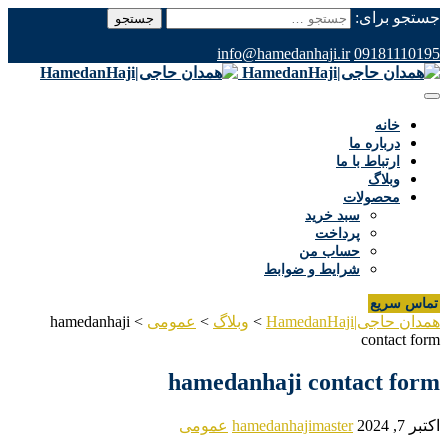
جستجو برای:
info@hamedanhaji.ir
09181110195
خانه
درباره ما
ارتباط با ما
وبلاگ
محصولات
سبد خرید
پرداخت
حساب من
شرایط و ضوابط
تماس سریع
همدان حاجی|HamedanHaji
>
وبلاگ
>
عمومی
>
hamedanhaji
contact form
hamedanhaji contact form
اکتبر 7, 2024
hamedanhajimaster
عمومی