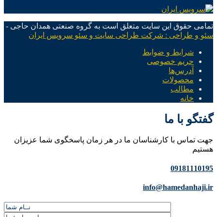
تمامی حقوق این سایت متعلق است به گروه صنعتی همدان حاجی -
سئو و طراحی : شرکت طراحی سایت و سئو سرویس ایران
شرایط و ضوابط
حریم خصوصی
آدرس‌ها
محصولات
مطالب
خانه
گفتگو با ما
جهت تماس با کارشناسان ما در هر زمان پاسخگوی شما عزیزان
هستیم
09181110195
info@hamedanhaji.ir