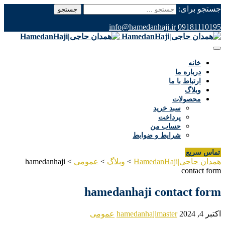
جستجو برای:
info@hamedanhaji.ir
09181110195
خانه
درباره ما
ارتباط با ما
وبلاگ
محصولات
سبد خرید
پرداخت
حساب من
شرایط و ضوابط
تماس سریع
همدان حاجی|HamedanHaji
>
وبلاگ
>
عمومی
>
hamedanhaji
contact form
hamedanhaji contact form
اکتبر 4, 2024
hamedanhajimaster
عمومی