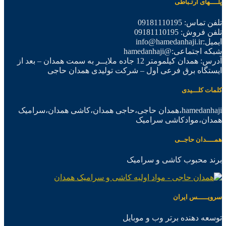
پلــــهای ارتـباطی
تلفن تماس: 09181110195
تلفن فروش: 09181110195
ایمیل:info@hamedanhaji.ir
شبکه اجتماعی:@hamedanhaji
آدرس: همدان کیلمومتر 12 جاده ملایــر به سمت همدان – بعد از
ایستگاه برق فرعی اول – شرکت تولیدی همدان حاجی
کلمات کلـــیدی
hamedanhaji،همدان حاجی،حاجی همدان،کاشی همدان،سرامیک
همدان،موادکاشی سرامیک
همــــدان حاجــی
برند محبوب کاشی و سرامیک
سرویـــــس ایران
توسعه دهنده برتر وب و موبایل