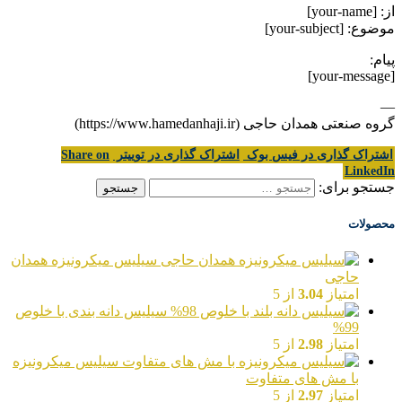
از: [your-name]
موضوع: [your-subject]
پیام:
[your-message]
—
گروه صنعتی همدان حاجی (https://www.hamedanhaji.ir)
اشتراک گذاری در فیس بوک
اشتراک گذاری در توییتر
Share on
LinkedIn
جستجو برای:
محصولات
سیلیس میکرونیزه همدان
حاجی
امتیاز
3.04
از 5
سیلیس دانه بندی با خلوص
99%
امتیاز
2.98
از 5
سیلیس میکرونیزه
با مش های متفاوت
امتیاز
2.97
از 5