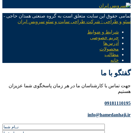
تمامی حقوق این سایت متعلق است به گروه صنعتی همدان حاجی -
سئو و طراحی : شرکت طراحی سایت و سئو سرویس ایران
شرایط و ضوابط
حریم خصوصی
آدرس‌ها
محصولات
مطالب
خانه
گفتگو با ما
جهت تماس با کارشناسان ما در هر زمان پاسخگوی شما عزیزان
هستیم
09181110195
info@hamedanhaji.ir