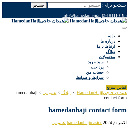
جستجو برای:
info@hamedanhaji.ir
09181110195
خانه
درباره ما
ارتباط با ما
وبلاگ
محصولات
سبد خرید
پرداخت
حساب من
شرایط و ضوابط
تماس سریع
همدان حاجی|HamedanHaji
>
وبلاگ
>
عمومی
>
hamedanhaji
contact form
hamedanhaji contact form
اکتبر 6, 2024
hamedanhajimaster
عمومی