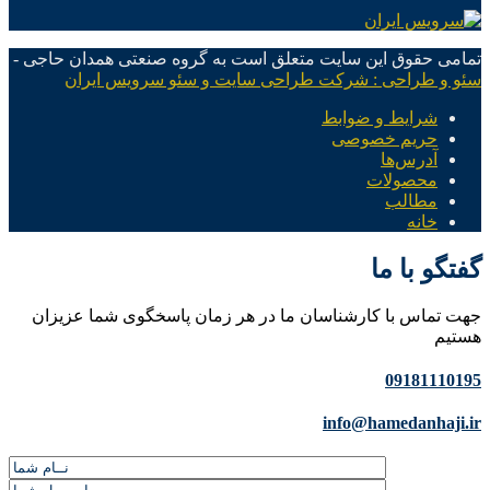
تمامی حقوق این سایت متعلق است به گروه صنعتی همدان حاجی -
سئو و طراحی : شرکت طراحی سایت و سئو سرویس ایران
شرایط و ضوابط
حریم خصوصی
آدرس‌ها
محصولات
مطالب
خانه
گفتگو با ما
جهت تماس با کارشناسان ما در هر زمان پاسخگوی شما عزیزان
هستیم
09181110195
info@hamedanhaji.ir