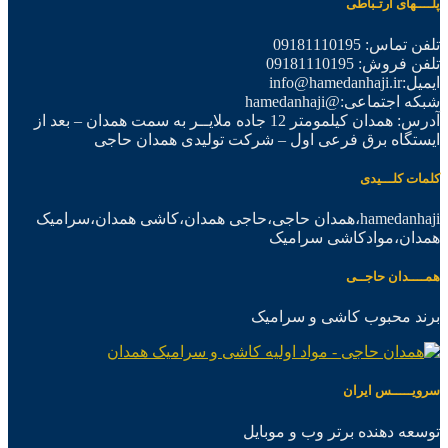
پلــــهای ارتـباطی
تلفن تماس: 09181110195
تلفن فروش: 09181110195
ایمیل:info@hamedanhaji.ir
شبکه اجتماعی:@hamedanhaji
آدرس: همدان کیلمومتر 12 جاده ملایــر به سمت همدان – بعد از
ایستگاه برق فرعی اول – شرکت تولیدی همدان حاجی
کلمات کلـــیدی
hamedanhaji،همدان حاجی،حاجی همدان،کاشی همدان،سرامیک
همدان،موادکاشی سرامیک
همــــدان حاجــی
برند محبوب کاشی و سرامیک
سرویـــــس ایران
توسعه دهنده برتر وب و موبایل