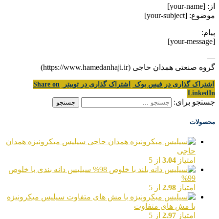
از: [your-name]
موضوع: [your-subject]
پیام:
[your-message]
—
گروه صنعتی همدان حاجی (https://www.hamedanhaji.ir)
اشتراک گذاری در فیس بوک
اشتراک گذاری در توییتر
Share on
LinkedIn
جستجو برای:
محصولات
سیلیس میکرونیزه همدان
حاجی
امتیاز
3.04
از 5
سیلیس دانه بندی با خلوص
99%
امتیاز
2.98
از 5
سیلیس میکرونیزه
با مش های متفاوت
امتیاز
2.97
از 5