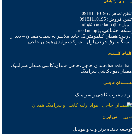
پلــــهای ارتـباطی
تلفن تماس: 09181110195
تلفن فروش: 09181110195
ایمیل:info@hamedanhaji.ir
شبکه اجتماعی:@hamedanhaji
آدرس: همدان کیلمومتر 12 جاده ملایــر به سمت همدان – بعد از
ایستگاه برق فرعی اول – شرکت تولیدی همدان حاجی
کلمات کلـــیدی
hamedanhaji،همدان حاجی،حاجی همدان،کاشی همدان،سرامیک
همدان،موادکاشی سرامیک
همــــدان حاجــی
برند محبوب کاشی و سرامیک
سرویـــــس ایران
توسعه دهنده برتر وب و موبایل