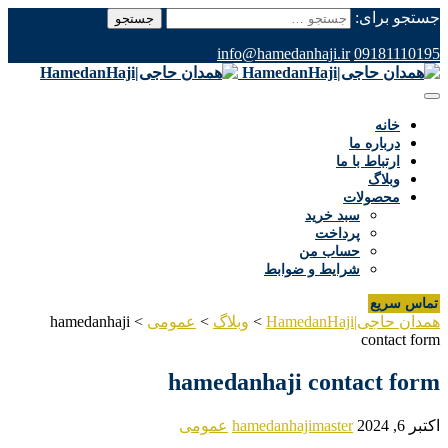
جستجو برای:
info@hamedanhaji.ir
09181110195
خانه
درباره ما
ارتباط با ما
وبلاگ
محصولات
سبد خرید
پرداخت
حساب من
شرایط و ضوابط
تماس سریع
همدان حاجی|HamedanHaji
>
وبلاگ
>
عمومی
>
hamedanhaji
contact form
hamedanhaji contact form
اکتبر 6, 2024
hamedanhajimaster
عمومی