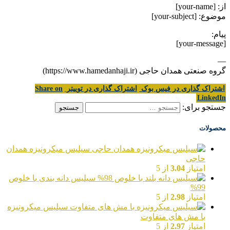
از: [your-name]
موضوع: [your-subject]
پیام:
[your-message]
—
گروه صنعتی همدان حاجی (https://www.hamedanhaji.ir)
اشتراک گذاری در فیس بوک
اشتراک گذاری در توییتر
Share on
LinkedIn
جستجو برای:
محصولات
سیلیس میکرونیزه همدان
حاجی
امتیاز
3.04
از 5
سیلیس دانه بندی با خلوص
99%
امتیاز
2.98
از 5
سیلیس میکرونیزه
با مش های متفاوت
امتیاز
2.97
از 5