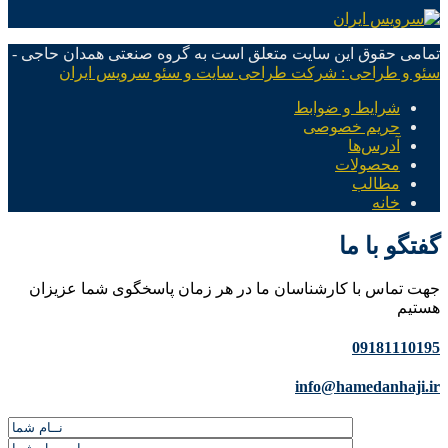
تمامی حقوق این سایت متعلق است به گروه صنعتی همدان حاجی -
سئو و طراحی : شرکت طراحی سایت و سئو سرویس ایران
شرایط و ضوابط
حریم خصوصی
آدرس‌ها
محصولات
مطالب
خانه
گفتگو با ما
جهت تماس با کارشناسان ما در هر زمان پاسخگوی شما عزیزان
هستیم
09181110195
info@hamedanhaji.ir