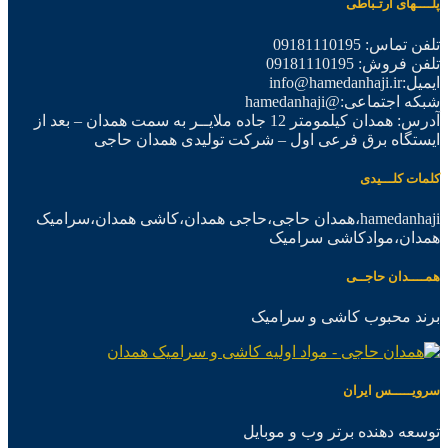
پلــــهای ارتـباطی
تلفن تماس: 09181110195
تلفن فروش: 09181110195
ایمیل:info@hamedanhaji.ir
شبکه اجتماعی:@hamedanhaji
آدرس: همدان کیلمومتر 12 جاده ملایــر به سمت همدان – بعد از
ایستگاه برق فرعی اول – شرکت تولیدی همدان حاجی
کلمات کلـــیدی
hamedanhaji،همدان حاجی،حاجی همدان،کاشی همدان،سرامیک
همدان،موادکاشی سرامیک
همــــدان حاجــی
برند محبوب کاشی و سرامیک
سرویـــــس ایران
توسعه دهنده برتر وب و موبایل