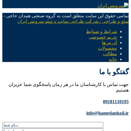
تمامی حقوق این سایت متعلق است به گروه صنعتی همدان حاجی -
سئو و طراحی : شرکت طراحی سایت و سئو سرویس ایران
شرایط و ضوابط
حریم خصوصی
آدرس‌ها
محصولات
مطالب
خانه
گفتگو با ما
جهت تماس با کارشناسان ما در هر زمان پاسخگوی شما عزیزان
هستیم
09181110195
info@hamedanhaji.ir