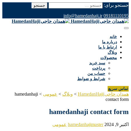
جستجو برای:
info@hamedanhaji.ir
09181110195
خانه
درباره ما
ارتباط با ما
وبلاگ
محصولات
سبد خرید
پرداخت
حساب من
شرایط و ضوابط
تماس سریع
همدان حاجی|HamedanHaji
>
وبلاگ
>
عمومی
>
hamedanhaji
contact form
hamedanhaji contact form
اکتبر 9, 2024
hamedanhajimaster
عمومی