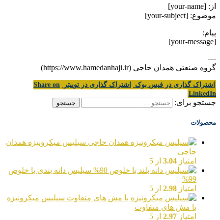
از: [your-name]
موضوع: [your-subject]
پیام:
[your-message]
—
گروه صنعتی همدان حاجی (https://www.hamedanhaji.ir)
اشتراک گذاری در فیس بوک
اشتراک گذاری در توییتر
Share on
LinkedIn
جستجو برای:
محصولات
سیلیس میکرونیزه همدان
حاجی
امتیاز
3.04
از 5
سیلیس دانه بندی با خلوص
99%
امتیاز
2.98
از 5
سیلیس میکرونیزه
با مش های متفاوت
امتیاز
2.97
از 5