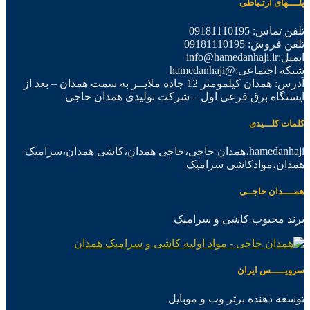
پلــــهای ارتـباطی
تلفن تماس: 09181110195
تلفن فروش: 09181110195
ایمیل:info@hamedanhaji.ir
شبکه اجتماعی:@hamedanhaji
آدرس: همدان کیلمومتر 12 جاده ملایــر به سمت همدان – بعد از
ایستگاه برق فرعی اول – شرکت تولیدی همدان حاجی
کلمات کلـــیدی
hamedanhaji،همدان حاجی،حاجی همدان،کاشی همدان،سرامیک
همدان،موادکاشی سرامیک
همــــدان حاجــی
برند محبوب کاشی و سرامیک
سرویـــــس ایران
توسعه دهنده برتر وب و موبایل