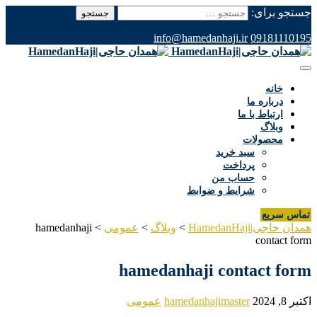
جستجو برای:
info@hamedanhaji.ir
09181110195
خانه
درباره ما
ارتباط با ما
وبلاگ
محصولات
سبد خرید
پرداخت
حساب من
شرایط و ضوابط
تماس سریع
همدان حاجی|HamedanHaji
>
وبلاگ
>
عمومی
>
hamedanhaji
contact form
hamedanhaji contact form
اکتبر 8, 2024
hamedanhajimaster
عمومی