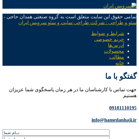
تمامی حقوق این سایت متعلق است به گروه صنعتی همدان حاجی -
سئو و طراحی : شرکت طراحی سایت و سئو سرویس ایران
شرایط و ضوابط
حریم خصوصی
آدرس‌ها
محصولات
مطالب
خانه
گفتگو با ما
جهت تماس با کارشناسان ما در هر زمان پاسخگوی شما عزیزان
هستیم
09181110195
info@hamedanhaji.ir