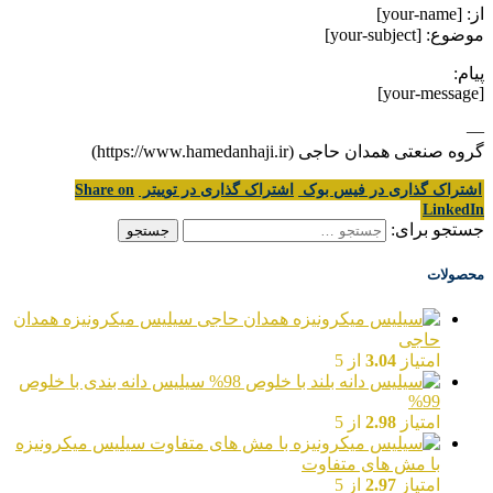
از: [your-name]
موضوع: [your-subject]
پیام:
[your-message]
—
گروه صنعتی همدان حاجی (https://www.hamedanhaji.ir)
اشتراک گذاری در فیس بوک
اشتراک گذاری در توییتر
Share on
LinkedIn
جستجو برای:
محصولات
سیلیس میکرونیزه همدان
حاجی
امتیاز
3.04
از 5
سیلیس دانه بندی با خلوص
99%
امتیاز
2.98
از 5
سیلیس میکرونیزه
با مش های متفاوت
امتیاز
2.97
از 5