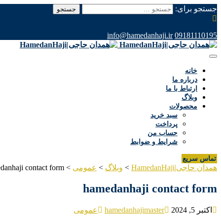
جستجو برای:
info@hamedanhaji.ir
09181110195
خانه
درباره ما
ارتباط با ما
وبلاگ
محصولات
سبد خرید
پرداخت
حساب من
شرایط و ضوابط
تماس سریع
همدان حاجی|HamedanHaji
>
وبلاگ
>
عمومی
>
danhaji contact form
hamedanhaji contact form
اکتبر 5, 2024
hamedanhajimaster
عمومی