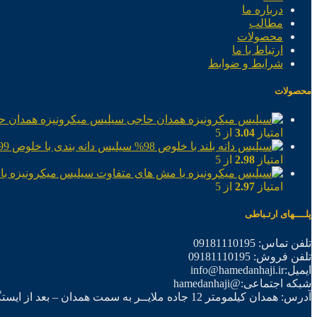
درباره ما
مطالب
محصولات
ارتباط با ما
شرایط و ضوابط
محصولات
سیلیس میکرونیزه همدان ح
امتیاز
3.04
از 5
سیلیس دانه بندی با خلوص 99%
امتیاز
2.98
از 5
سیلیس میکرونیزه با
امتیاز
2.97
از 5
پلــــهای ارتـباطی
تلفن تماس: 09181110195
تلفن فروش: 09181110195
ایمیل:info@hamedanhaji.ir
شبکه اجتماعی:@hamedanhaji
آدرس: همدان کیلمومتر 12 جاده ملایــر به سمت همدان – بعد از ایستگاه برق فرعی اول – شرکت تولیدی همدان حاجی