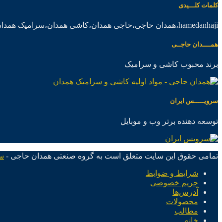
کلمات کلـــیدی
hamedanhaji،همدان حاجی،حاجی همدان،کاشی همدان،سرامیک همدان،موادکاشی سرامیک
همــــدان حاجــی
برند محبوب کاشی و سرامیک
سرویـــــس ایران
توسعه دهنده برتر وب و موبایل
تمامی حقوق این سایت متعلق است به گروه صنعتی همدان حاجی -
س
شرایط و ضوابط
حریم خصوصی
آدرس‌ها
محصولات
مطالب
خانه