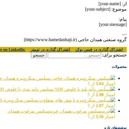
از: [your-name]
موضوع: [your-subject]
پیام:
[your-message]
—
گروه صنعتی همدان حاجی (https://www.hamedanhaji.ir)
اشتراک گذاری در فیس بوک
اشتراک گذاری در توییتر
Share on LinkedIn
جستجو برای:
محصولات
سیلیس میکرونیزه همدان ح
امتیاز
3.04
از 5
سیلیس دانه بندی با خلوص 99%
امتیاز
2.98
از 5
سیلیس میکرونیزه با
امتیاز
2.97
از 5
خریدسیلیس مرغوب همدان
امتیاز
3.36
از 5
نوشته‌های تازه