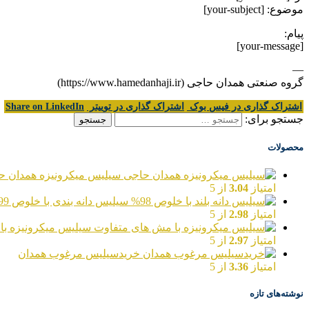
موضوع: [your-subject]
پیام:
[your-message]
—
گروه صنعتی همدان حاجی (https://www.hamedanhaji.ir)
اشتراک گذاری در فیس بوک
اشتراک گذاری در توییتر
Share on LinkedIn
جستجو برای:
محصولات
سیلیس میکرونیزه همدان ح
امتیاز
3.04
از 5
سیلیس دانه بندی با خلوص 99%
امتیاز
2.98
از 5
سیلیس میکرونیزه با
امتیاز
2.97
از 5
خریدسیلیس مرغوب همدان
امتیاز
3.36
از 5
نوشته‌های تازه