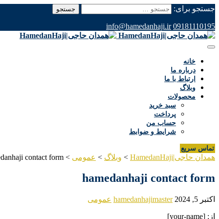
جستجو برای:
info@hamedanhaji.ir
09181110195
خانه
درباره ما
ارتباط با ما
وبلاگ
محصولات
سبد خرید
پرداخت
حساب من
شرایط و ضوابط
تماس سریع
همدان حاجی|HamedanHaji
>
وبلاگ
>
عمومی
>
danhaji contact form
hamedanhaji contact form
اکتبر 5, 2024
hamedanhajimaster
عمومی
از: [your-name]