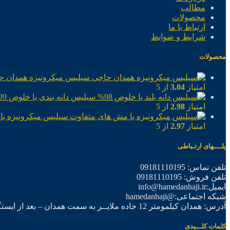
مطالب
محصولات
ارتباط با ما
شرایط و ضوابط
محصولات
سیلیس میکرونیزه همدان ح
امتیاز
3.04
از 5
سیلیس دانه بندی با خلوص 99%
امتیاز
2.98
از 5
سیلیس میکرونیزه با
امتیاز
2.97
از 5
پلــــهای ارتـباطی
تلفن تماس: 09181110195
تلفن فروش: 09181110195
ایمیل:info@hamedanhaji.ir
شبکه اجتماعی:@hamedanhaji
آدرس: همدان کیلمومتر 12 جاده ملایــر به سمت همدان – بعد از ایستگاه برق فرعی اول – شرکت تولیدی همدان حاجی
کلمات کلـــیدی