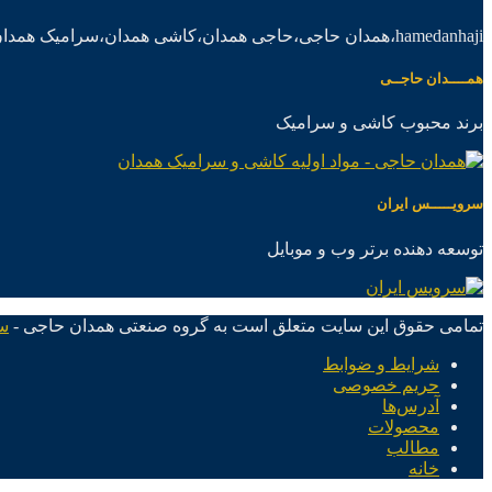
hamedanhaji،همدان حاجی،حاجی همدان،کاشی همدان،سرامیک همدان،موادکاشی سرامیک
همــــدان حاجــی
برند محبوب کاشی و سرامیک
سرویـــــس ایران
توسعه دهنده برتر وب و موبایل
تمامی حقوق این سایت متعلق است به گروه صنعتی همدان حاجی -
س
شرایط و ضوابط
حریم خصوصی
آدرس‌ها
محصولات
مطالب
خانه