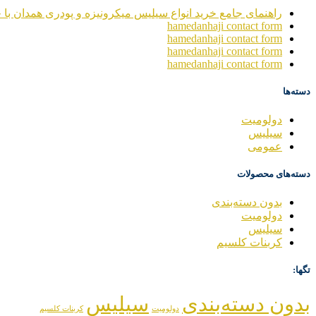
راهنمای جامع خرید انواع سیلیس میکرونیزه و پودری همدان با خ
hamedanhaji contact form
hamedanhaji contact form
hamedanhaji contact form
hamedanhaji contact form
دسته‌ها
دولومیت
سیلیس
عمومی
دسته‌های محصولات
بدون دسته‌بندی
دولومیت
سیلیس
کربنات کلسیم
تگها:
بدون دسته‌بندی
سیلیس
دولومیت
کربنات کلسیم