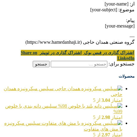
از: [your-name]
موضوع: [your-subject]
پیام:
[your-message]
—
گروه صنعتی همدان حاجی (https://www.hamedanhaji.ir)
اشتراک گذاری در فیس بوک
اشتراک گذاری در توییتر
Share on
LinkedIn
جستجو برای:
محصولات
سیلیس میکرونیزه همدان
حاجی
امتیاز
3.04
از 5
سیلیس دانه بندی با خلوص
99%
امتیاز
2.98
از 5
سیلیس میکرونیزه
با مش های متفاوت
امتیاز
2.97
از 5