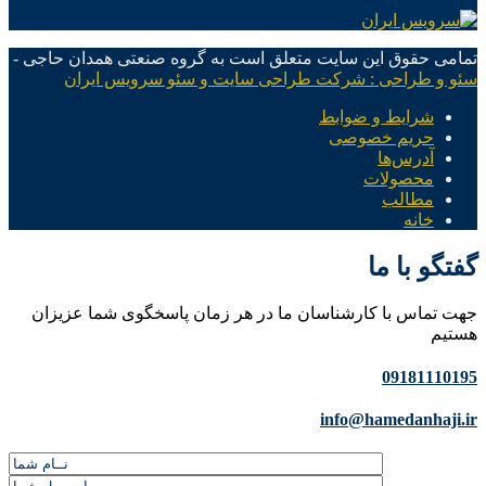
تمامی حقوق این سایت متعلق است به گروه صنعتی همدان حاجی -
سئو و طراحی : شرکت طراحی سایت و سئو سرویس ایران
شرایط و ضوابط
حریم خصوصی
آدرس‌ها
محصولات
مطالب
خانه
گفتگو با ما
جهت تماس با کارشناسان ما در هر زمان پاسخگوی شما عزیزان
هستیم
09181110195
info@hamedanhaji.ir