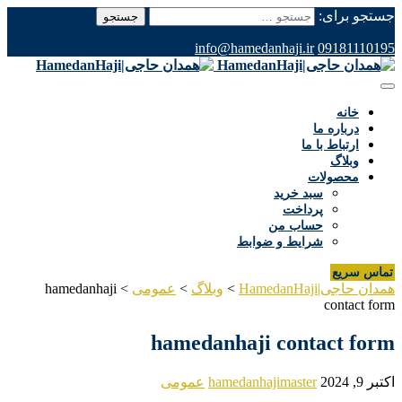
جستجو برای:
info@hamedanhaji.ir
09181110195
خانه
درباره ما
ارتباط با ما
وبلاگ
محصولات
سبد خرید
پرداخت
حساب من
شرایط و ضوابط
تماس سریع
همدان حاجی|HamedanHaji
>
وبلاگ
>
عمومی
>
hamedanhaji
contact form
hamedanhaji contact form
اکتبر 9, 2024
hamedanhajimaster
عمومی