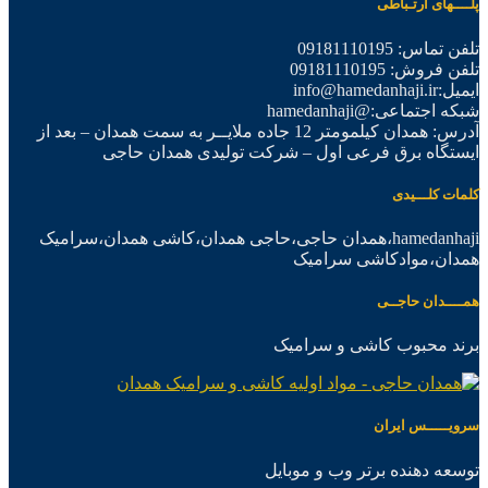
پلــــهای ارتـباطی
تلفن تماس: 09181110195
تلفن فروش: 09181110195
ایمیل:info@hamedanhaji.ir
شبکه اجتماعی:@hamedanhaji
آدرس: همدان کیلمومتر 12 جاده ملایــر به سمت همدان – بعد از
ایستگاه برق فرعی اول – شرکت تولیدی همدان حاجی
کلمات کلـــیدی
hamedanhaji،همدان حاجی،حاجی همدان،کاشی همدان،سرامیک
همدان،موادکاشی سرامیک
همــــدان حاجــی
برند محبوب کاشی و سرامیک
سرویـــــس ایران
توسعه دهنده برتر وب و موبایل