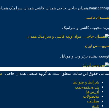
hamedanhaji،همدان حاجی،حاجی همدان،کاشی همدان،سرامیک همدان،موادکاشی سرامیک
همــــدان حاجــی
برند محبوب کاشی و سرامیک
سرویـــــس ایران
توسعه دهنده برتر وب و موبایل
تمامی حقوق این سایت متعلق است به گروه صنعتی همدان حاجی -
س
شرایط و ضوابط
حریم خصوصی
آدرس‌ها
محصولات
مطالب
خانه