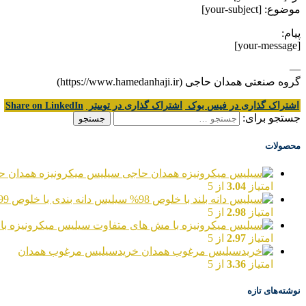
موضوع: [your-subject]
پیام:
[your-message]
—
گروه صنعتی همدان حاجی (https://www.hamedanhaji.ir)
اشتراک گذاری در فیس بوک
اشتراک گذاری در توییتر
Share on LinkedIn
جستجو برای:
محصولات
سیلیس میکرونیزه همدان ح
امتیاز
3.04
از 5
سیلیس دانه بندی با خلوص 99%
امتیاز
2.98
از 5
سیلیس میکرونیزه با
امتیاز
2.97
از 5
خریدسیلیس مرغوب همدان
امتیاز
3.36
از 5
نوشته‌های تازه