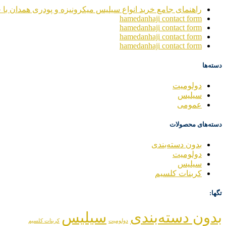
راهنمای جامع خرید انواع سیلیس میکرونیزه و پودری همدان با خ
hamedanhaji contact form
hamedanhaji contact form
hamedanhaji contact form
hamedanhaji contact form
دسته‌ها
دولومیت
سیلیس
عمومی
دسته‌های محصولات
بدون دسته‌بندی
دولومیت
سیلیس
کربنات کلسیم
تگها:
بدون دسته‌بندی
سیلیس
دولومیت
کربنات کلسیم