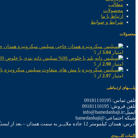
مطالب
محصولات
ارتباط با ما
شرایط و ضوابط
محصولات
سیلیس میکرونیزه همدان ح
امتیاز
3.04
از 5
سیلیس دانه بندی با خلوص 99%
امتیاز
2.98
از 5
سیلیس میکرونیزه با
امتیاز
2.97
از 5
پلــــهای ارتـباطی
تلفن تماس: 09181110195
تلفن فروش: 09181110195
ایمیل:info@hamedanhaji.ir
شبکه اجتماعی:@hamedanhaji
آدرس: همدان کیلمومتر 12 جاده ملایــر به سمت همدان – بعد از ایستگاه برق فرعی اول – شرکت تولیدی همدان حاجی
کلمات کلـــیدی