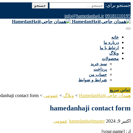
جستجو برای:
info@hamedanhaji.ir
09181110195
خانه
درباره ما
ارتباط با ما
وبلاگ
محصولات
سبد خرید
پرداخت
حساب من
شرایط و ضوابط
تماس سریع
همدان حاجی|HamedanHaji
>
وبلاگ
>
عمومی
>
danhaji contact form
hamedanhaji contact form
اکتبر 9, 2024
hamedanhajimaster
عمومی
از: [your-name]