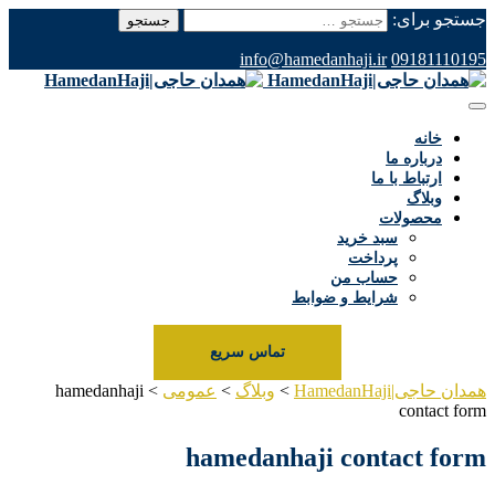
جستجو برای:
info@hamedanhaji.ir
09181110195
خانه
درباره ما
ارتباط با ما
وبلاگ
محصولات
سبد خرید
پرداخت
حساب من
شرایط و ضوابط
تماس سریع
همدان حاجی|HamedanHaji
>
وبلاگ
>
عمومی
>
hamedanhaji
contact form
hamedanhaji contact form