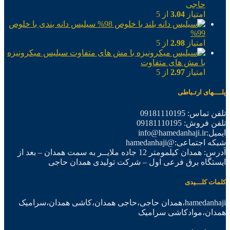
حاجی
امتیاز
3.04
از 5
سیلیس دانه بندی با خلوص
99%
امتیاز
2.98
از 5
سیلیس میکرونیزه
با مش های متفاوت
امتیاز
2.97
از 5
پلــــهای ارتـباطی
تلفن تماس: 09181110195
تلفن فروش: 09181110195
ایمیل:info@hamedanhaji.ir
شبکه اجتماعی:@hamedanhaji
آدرس: همدان کیلمومتر 12 جاده ملایــر به سمت همدان – بعد از
ایستگاه برق فرعی اول – شرکت تولیدی همدان حاجی
کلمات کلـــیدی
hamedanhaji،همدان حاجی،حاجی همدان،کاشی همدان،سرامیک
همدان،موادکاشی سرامیک