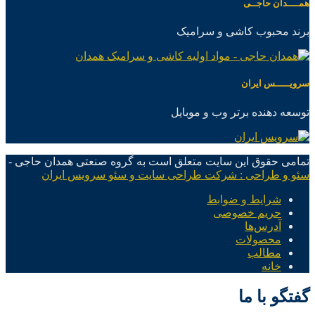
همــــدان حاجــی
برند محبوب کاشی و سرامیک
سرویـــــس ایران
توسعه دهنده برتر وب و موبایل
تمامی حقوق این سایت متعلق است به گروه صنعتی همدان حاجی -
سئو و طراحی : شرکت طراحی سایت و سئو سرویس ایران
شرایط و ضوابط
حریم خصوصی
آدرس‌ها
محصولات
مطالب
خانه
گفتگو با ما