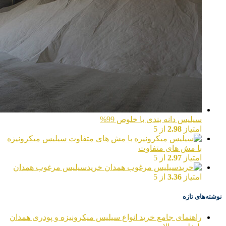
سیلیس دانه بندی با خلوص 99%
امتیاز
2.98
از 5
سیلیس میکرونیزه
با مش های متفاوت
امتیاز
2.97
از 5
خریدسیلیس مرغوب همدان
امتیاز
3.36
از 5
نوشته‌های تازه
راهنمای جامع خرید انواع سیلیس میکرونیزه و پودری همدان