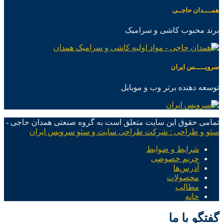
همــــدان حاجــی
برند محبوب کاشی و سرامیک
سرویـــــس ایران
توسعه دهنده برتر وب و موبایل
تمامی حقوق این سایت متعلق است به گروه صنعتی همدان حاجی -
سئو و طراحی : شرکت طراحی سایت و سئو سرویس ایران
شرایط و ضوابط
حریم خصوصی
آدرس‌ها
محصولات
مطالب
خانه
گفتگو با ما