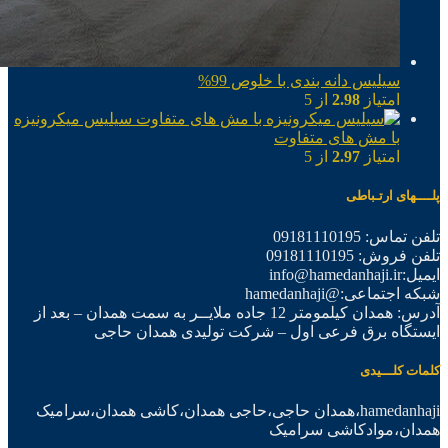
سیلیس دانه بندی با خلوص 99%
امتیاز
2.98
از 5
سیلیس میکرونیزه
با مش های متفاوت
امتیاز
2.97
از 5
پلــــهای ارتـباطی
تلفن تماس: 09181110195
تلفن فروش: 09181110195
ایمیل:info@hamedanhaji.ir
شبکه اجتماعی:@hamedanhaji
آدرس: همدان کیلمومتر 12 جاده ملایــر به سمت همدان – بعد از
ایستگاه برق فرعی اول – شرکت تولیدی همدان حاجی
کلمات کلـــیدی
hamedanhaji،همدان حاجی،حاجی همدان،کاشی همدان،سرامیک
همدان،موادکاشی سرامیک