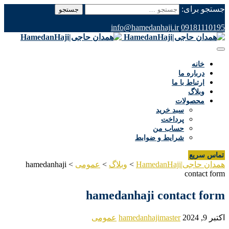
جستجو برای:
info@hamedanhaji.ir
09181110195
خانه
درباره ما
ارتباط با ما
وبلاگ
محصولات
سبد خرید
پرداخت
حساب من
شرایط و ضوابط
تماس سریع
همدان حاجی|HamedanHaji
>
وبلاگ
>
عمومی
>
hamedanhaji
contact form
hamedanhaji contact form
اکتبر 9, 2024
hamedanhajimaster
عمومی