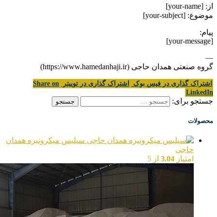
از: [your-name]
موضوع: [your-subject]
پیام:
[your-message]
—
گروه صنعتی همدان حاجی (https://www.hamedanhaji.ir)
اشتراک گذاری در فیس بوک
اشتراک گذاری در توییتر
Share on
LinkedIn
جستجو برای:
محصولات
سیلیس میکرونیزه همدان
حاجی
امتیاز
3.04
از 5