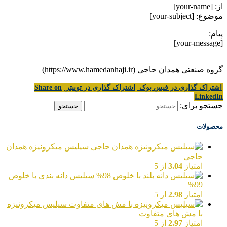
از: [your-name]
موضوع: [your-subject]
پیام:
[your-message]
—
گروه صنعتی همدان حاجی (https://www.hamedanhaji.ir)
اشتراک گذاری در فیس بوک
اشتراک گذاری در توییتر
Share on
LinkedIn
جستجو برای:
محصولات
سیلیس میکرونیزه همدان
حاجی
امتیاز
3.04
از 5
سیلیس دانه بندی با خلوص
99%
امتیاز
2.98
از 5
سیلیس میکرونیزه
با مش های متفاوت
امتیاز
2.97
از 5