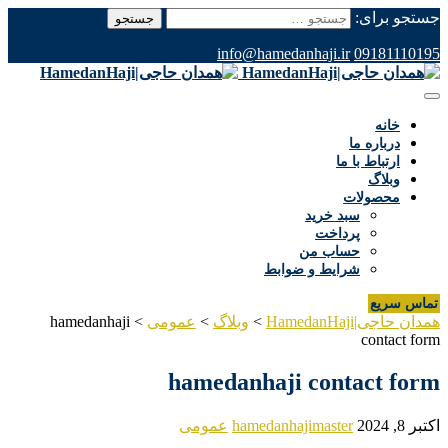
جستجو برای:
info@hamedanhaji.ir
09181110195
خانه
درباره ما
ارتباط با ما
وبلاگ
محصولات
سبد خرید
پرداخت
حساب من
شرایط و ضوابط
تماس سریع
همدان حاجی|HamedanHaji
>
وبلاگ
>
عمومی
>
hamedanhaji
contact form
hamedanhaji contact form
اکتبر 8, 2024
hamedanhajimaster
عمومی