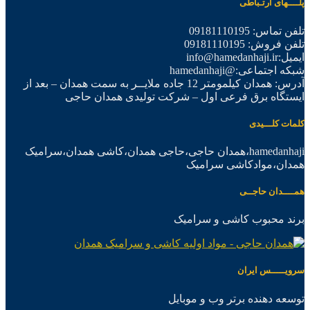
پلــــهای ارتـباطی
تلفن تماس: 09181110195
تلفن فروش: 09181110195
ایمیل:info@hamedanhaji.ir
شبکه اجتماعی:@hamedanhaji
آدرس: همدان کیلمومتر 12 جاده ملایــر به سمت همدان – بعد از
ایستگاه برق فرعی اول – شرکت تولیدی همدان حاجی
کلمات کلـــیدی
hamedanhaji،همدان حاجی،حاجی همدان،کاشی همدان،سرامیک
همدان،موادکاشی سرامیک
همــــدان حاجــی
برند محبوب کاشی و سرامیک
سرویـــــس ایران
توسعه دهنده برتر وب و موبایل