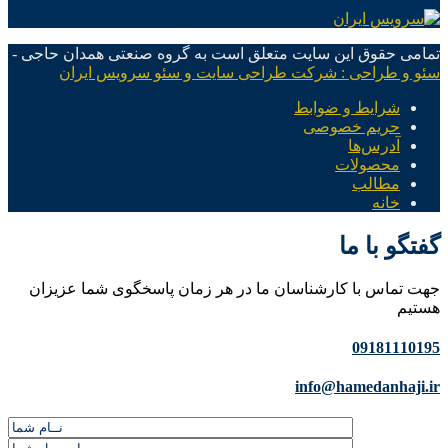
تمامی حقوق این سایت متعلق است به گروه صنعتی همدان حاجی -
سئو و طراحی : شرکت طراحی سایت و سئو سرویس ایران
شرایط و ضوابط
حریم خصوصی
آدرس‌ها
محصولات
مطالب
خانه
گفتگو با ما
جهت تماس با کارشناسان ما در هر زمان پاسخگوی شما عزیزان
هستیم
09181110195
info@hamedanhaji.ir