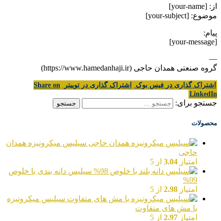
از: [your-name]
موضوع: [your-subject]
پیام:
[your-message]
—
گروه صنعتی همدان حاجی (https://www.hamedanhaji.ir)
اشتراک گذاری در فیس بوک
اشتراک گذاری در توییتر
Share on
LinkedIn
جستجو برای:
محصولات
سیلیس میکرونیزه همدان
حاجی
امتیاز
3.04
از 5
سیلیس دانه بندی با خلوص
99%
امتیاز
2.98
از 5
سیلیس میکرونیزه
با مش های متفاوت
امتیاز
2.97
از 5