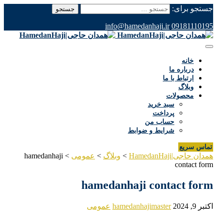
جستجو برای:
info@hamedanhaji.ir
09181110195
خانه
درباره ما
ارتباط با ما
وبلاگ
محصولات
سبد خرید
پرداخت
حساب من
شرایط و ضوابط
تماس سریع
همدان حاجی|HamedanHaji
>
وبلاگ
>
عمومی
>
hamedanhaji
contact form
hamedanhaji contact form
اکتبر 9, 2024
hamedanhajimaster
عمومی