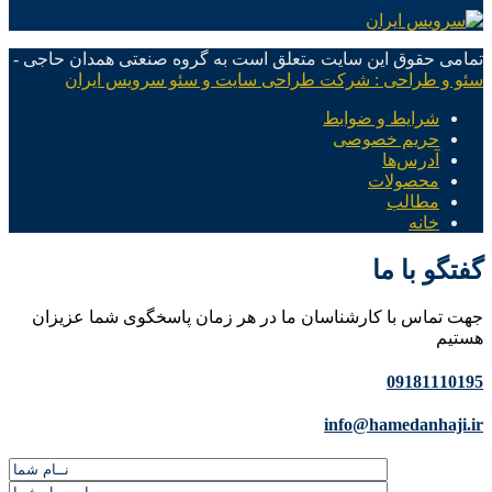
تمامی حقوق این سایت متعلق است به گروه صنعتی همدان حاجی -
سئو و طراحی : شرکت طراحی سایت و سئو سرویس ایران
شرایط و ضوابط
حریم خصوصی
آدرس‌ها
محصولات
مطالب
خانه
گفتگو با ما
جهت تماس با کارشناسان ما در هر زمان پاسخگوی شما عزیزان
هستیم
09181110195
info@hamedanhaji.ir