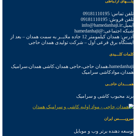
پلــــهای ارتـباطی
تلفن تماس: 09181110195
تلفن فروش: 09181110195
ایمیل:info@hamedanhaji.ir
شبکه اجتماعی:@hamedanhaji
آدرس: همدان کیلمومتر 12 جاده ملایــر به سمت همدان – بعد از
ایستگاه برق فرعی اول – شرکت تولیدی همدان حاجی
کلمات کلـــیدی
hamedanhaji،همدان حاجی،حاجی همدان،کاشی همدان،سرامیک
همدان،موادکاشی سرامیک
همــــدان حاجــی
برند محبوب کاشی و سرامیک
سرویـــــس ایران
توسعه دهنده برتر وب و موبایل