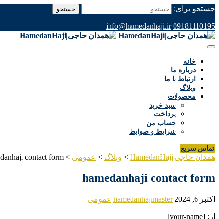
جستجو برای:
info@hamedanhaji.ir
09181110195
خانه
درباره ما
ارتباط با ما
وبلاگ
محصولات
سبد خرید
پرداخت
حساب من
شرایط و ضوابط
تماس سریع
همدان حاجی|HamedanHaji
>
وبلاگ
>
عمومی
>
danhaji contact form
hamedanhaji contact form
اکتبر 6, 2024
hamedanhajimaster
عمومی
از: [your-name]