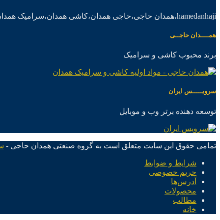
hamedanhaji،همدان حاجی،حاجی همدان،کاشی همدان،سرامیک همدان،موادکاشی سرامیک
همــــدان حاجــی
برند محبوب کاشی و سرامیک
سرویـــــس ایران
توسعه دهنده برتر وب و موبایل
تمامی حقوق این سایت متعلق است به گروه صنعتی همدان حاجی -
س
شرایط و ضوابط
حریم خصوصی
آدرس‌ها
محصولات
مطالب
خانه