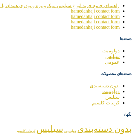
راهنمای جامع خرید انواع سیلیس میکرونیزه و پودری همدان با خ
hamedanhaji contact form
hamedanhaji contact form
hamedanhaji contact form
hamedanhaji contact form
دسته‌ها
دولومیت
سیلیس
عمومی
دسته‌های محصولات
بدون دسته‌بندی
دولومیت
سیلیس
کربنات کلسیم
تگها:
بدون دسته‌بندی
سیلیس
دولومیت
کربنات کلسیم