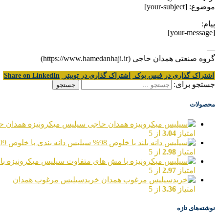
موضوع: [your-subject]
پیام:
[your-message]
—
گروه صنعتی همدان حاجی (https://www.hamedanhaji.ir)
اشتراک گذاری در فیس بوک
اشتراک گذاری در توییتر
Share on LinkedIn
جستجو برای:
محصولات
سیلیس میکرونیزه همدان ح
امتیاز
3.04
از 5
سیلیس دانه بندی با خلوص 99%
امتیاز
2.98
از 5
سیلیس میکرونیزه با
امتیاز
2.97
از 5
خریدسیلیس مرغوب همدان
امتیاز
3.36
از 5
نوشته‌های تازه