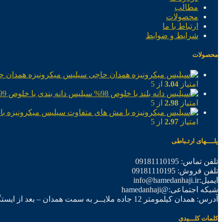
مطالب
محصولات
ارتباط با ما
شرایط و ضوابط
محصولات
سیلیس میکرونیزه همدان ح
امتیاز
3.04
از 5
سیلیس دانه بندی با خلوص 99%
امتیاز
2.98
از 5
سیلیس میکرونیزه با
امتیاز
2.97
از 5
پلــــهای ارتـباطی
تلفن تماس: 09181110195
تلفن فروش: 09181110195
ایمیل:info@hamedanhaji.ir
شبکه اجتماعی:@hamedanhaji
آدرس: همدان کیلمومتر 12 جاده ملایــر به سمت همدان – بعد از ایستگاه برق فرعی اول – شرکت تولیدی همدان حاجی
کلمات کلـــیدی