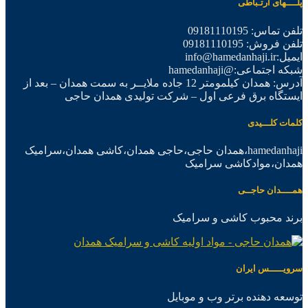
پلــــهای ارتـباطی
تلفن تماس: 09181110195
تلفن فروش: 09181110195
ایمیل:info@hamedanhaji.ir
شبکه اجتماعی:@hamedanhaji
آدرس: همدان کیلمومتر 12 جاده ملایــر به سمت همدان – بعد از
ایستگاه برق فرعی اول – شرکت تولیدی همدان حاجی
کلمات کلـــیدی
hamedanhaji،همدان حاجی،حاجی همدان،کاشی همدان،سرامیک
همدان،موادکاشی سرامیک
همــــدان حاجــی
برند محبوب کاشی و سرامیک
سرویـــــس ایران
توسعه دهنده برتر وب و موبایل