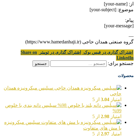
از: [your-name]
موضوع: [your-subject]
پیام:
[your-message]
—
گروه صنعتی همدان حاجی (https://www.hamedanhaji.ir)
اشتراک گذاری در فیس بوک
اشتراک گذاری در توییتر
Share on
LinkedIn
جستجو برای:
محصولات
سیلیس میکرونیزه همدان
حاجی
امتیاز
3.04
از 5
سیلیس دانه بندی با خلوص
99%
امتیاز
2.98
از 5
سیلیس میکرونیزه
با مش های متفاوت
امتیاز
2.97
از 5