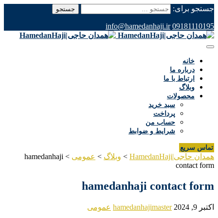
جستجو برای:
info@hamedanhaji.ir
09181110195
خانه
درباره ما
ارتباط با ما
وبلاگ
محصولات
سبد خرید
پرداخت
حساب من
شرایط و ضوابط
تماس سریع
همدان حاجی|HamedanHaji
>
وبلاگ
>
عمومی
>
hamedanhaji
contact form
hamedanhaji contact form
اکتبر 9, 2024
hamedanhajimaster
عمومی