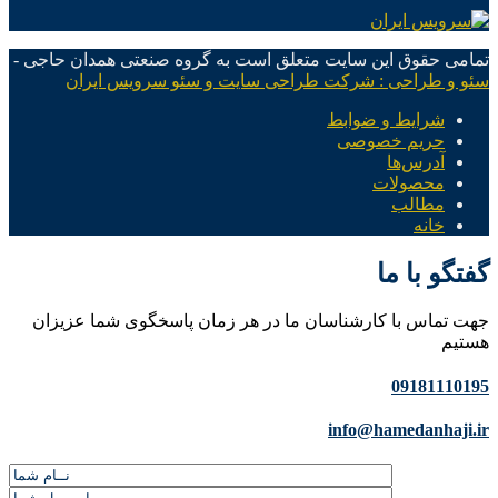
تمامی حقوق این سایت متعلق است به گروه صنعتی همدان حاجی -
سئو و طراحی : شرکت طراحی سایت و سئو سرویس ایران
شرایط و ضوابط
حریم خصوصی
آدرس‌ها
محصولات
مطالب
خانه
گفتگو با ما
جهت تماس با کارشناسان ما در هر زمان پاسخگوی شما عزیزان
هستیم
09181110195
info@hamedanhaji.ir