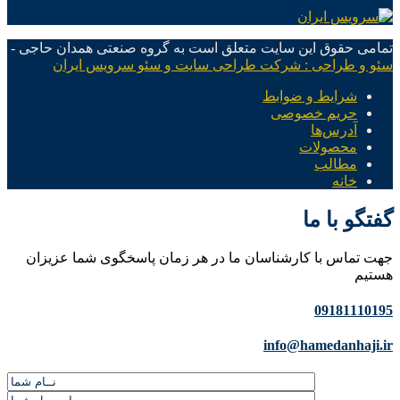
تمامی حقوق این سایت متعلق است به گروه صنعتی همدان حاجی -
سئو و طراحی : شرکت طراحی سایت و سئو سرویس ایران
شرایط و ضوابط
حریم خصوصی
آدرس‌ها
محصولات
مطالب
خانه
گفتگو با ما
جهت تماس با کارشناسان ما در هر زمان پاسخگوی شما عزیزان
هستیم
09181110195
info@hamedanhaji.ir