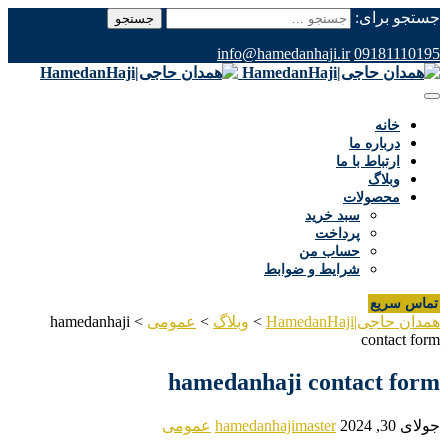
جستجو برای:
info@hamedanhaji.ir
09181110195
خانه
درباره ما
ارتباط با ما
وبلاگ
محصولات
سبد خرید
پرداخت
حساب من
شرایط و ضوابط
تماس سریع
همدان حاجی|HamedanHaji
>
وبلاگ
>
عمومی
>
hamedanhaji
contact form
hamedanhaji contact form
جولای 30, 2024
hamedanhajimaster
عمومی