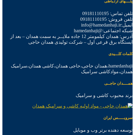
پلــــهای ارتـباطی
تلفن تماس: 09181110195
تلفن فروش: 09181110195
ایمیل:info@hamedanhaji.ir
شبکه اجتماعی:@hamedanhaji
آدرس: همدان کیلمومتر 12 جاده ملایــر به سمت همدان – بعد از
ایستگاه برق فرعی اول – شرکت تولیدی همدان حاجی
کلمات کلـــیدی
hamedanhaji،همدان حاجی،حاجی همدان،کاشی همدان،سرامیک
همدان،موادکاشی سرامیک
همــــدان حاجــی
برند محبوب کاشی و سرامیک
سرویـــــس ایران
توسعه دهنده برتر وب و موبایل