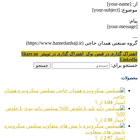
از: [your-name]
موضوع: [your-subject]
پیام:
[your-message]
—
گروه صنعتی همدان حاجی (https://www.hamedanhaji.ir)
اشتراک گذاری در فیس بوک
اشتراک گذاری در توییتر
Share on
LinkedIn
جستجو برای:
محصولات
سیلیس میکرونیزه همدان
حاجی
امتیاز
3.04
از 5
سیلیس دانه بندی با خلوص
99%
امتیاز
2.98
از 5
سیلیس میکرونیزه
با مش های متفاوت
امتیاز
2.97
از 5