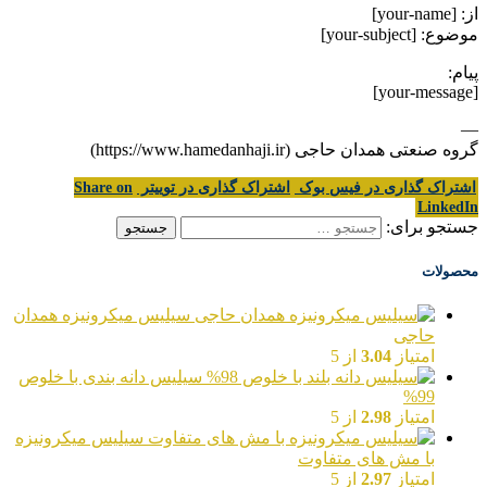
از: [your-name]
موضوع: [your-subject]
پیام:
[your-message]
—
گروه صنعتی همدان حاجی (https://www.hamedanhaji.ir)
اشتراک گذاری در فیس بوک
اشتراک گذاری در توییتر
Share on
LinkedIn
جستجو برای:
محصولات
سیلیس میکرونیزه همدان
حاجی
امتیاز
3.04
از 5
سیلیس دانه بندی با خلوص
99%
امتیاز
2.98
از 5
سیلیس میکرونیزه
با مش های متفاوت
امتیاز
2.97
از 5