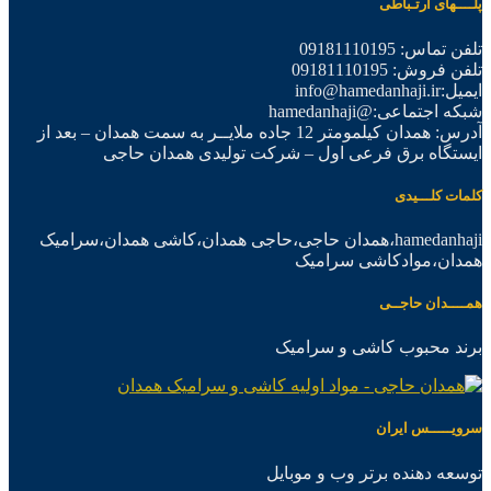
پلــــهای ارتـباطی
تلفن تماس: 09181110195
تلفن فروش: 09181110195
ایمیل:info@hamedanhaji.ir
شبکه اجتماعی:@hamedanhaji
آدرس: همدان کیلمومتر 12 جاده ملایــر به سمت همدان – بعد از
ایستگاه برق فرعی اول – شرکت تولیدی همدان حاجی
کلمات کلـــیدی
hamedanhaji،همدان حاجی،حاجی همدان،کاشی همدان،سرامیک
همدان،موادکاشی سرامیک
همــــدان حاجــی
برند محبوب کاشی و سرامیک
سرویـــــس ایران
توسعه دهنده برتر وب و موبایل