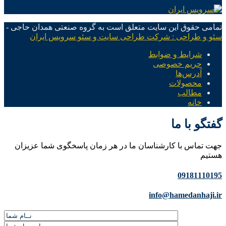
تمامی حقوق این سایت متعلق است به گروه صنعتی همدان حاجی -
سئو و طراحی : شرکت طراحی سایت و سئو سرویس ایران
شرایط و ضوابط
حریم خصوصی
آدرس‌ها
محصولات
مطالب
خانه
گفتگو با ما
جهت تماس با کارشناسان ما در هر زمان پاسخگوی شما عزیزان
هستیم
09181110195
info@hamedanhaji.ir