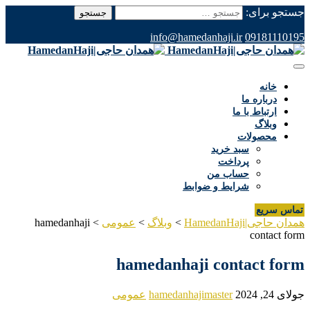
جستجو برای:
info@hamedanhaji.ir
09181110195
خانه
درباره ما
ارتباط با ما
وبلاگ
محصولات
سبد خرید
پرداخت
حساب من
شرایط و ضوابط
تماس سریع
همدان حاجی|HamedanHaji
>
وبلاگ
>
عمومی
>
hamedanhaji
contact form
hamedanhaji contact form
جولای 24, 2024
hamedanhajimaster
عمومی