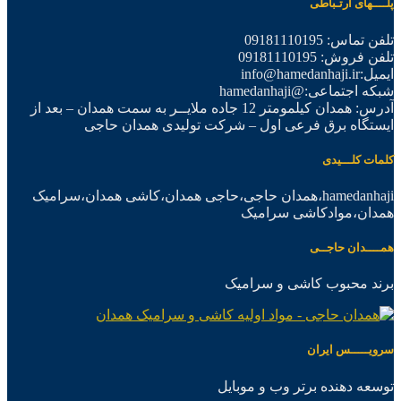
پلــــهای ارتـباطی
تلفن تماس: 09181110195
تلفن فروش: 09181110195
ایمیل:info@hamedanhaji.ir
شبکه اجتماعی:@hamedanhaji
آدرس: همدان کیلمومتر 12 جاده ملایــر به سمت همدان – بعد از
ایستگاه برق فرعی اول – شرکت تولیدی همدان حاجی
کلمات کلـــیدی
hamedanhaji،همدان حاجی،حاجی همدان،کاشی همدان،سرامیک
همدان،موادکاشی سرامیک
همــــدان حاجــی
برند محبوب کاشی و سرامیک
سرویـــــس ایران
توسعه دهنده برتر وب و موبایل