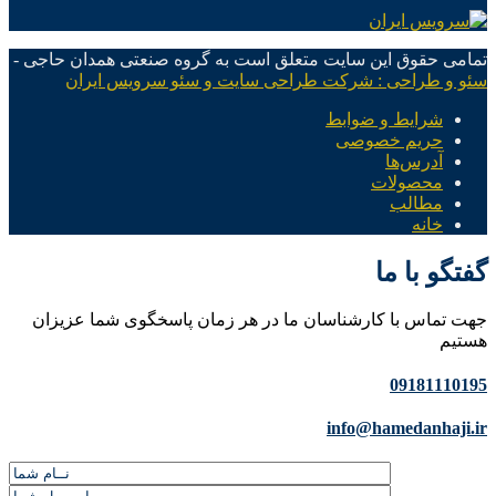
تمامی حقوق این سایت متعلق است به گروه صنعتی همدان حاجی -
سئو و طراحی : شرکت طراحی سایت و سئو سرویس ایران
شرایط و ضوابط
حریم خصوصی
آدرس‌ها
محصولات
مطالب
خانه
گفتگو با ما
جهت تماس با کارشناسان ما در هر زمان پاسخگوی شما عزیزان
هستیم
09181110195
info@hamedanhaji.ir