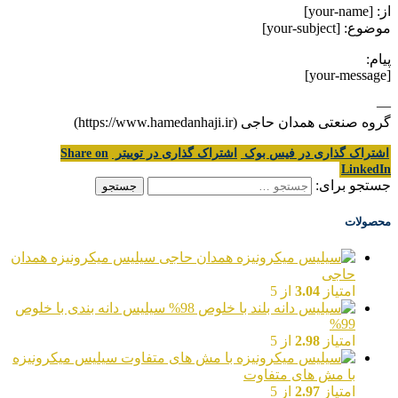
از: [your-name]
موضوع: [your-subject]
پیام:
[your-message]
—
گروه صنعتی همدان حاجی (https://www.hamedanhaji.ir)
اشتراک گذاری در فیس بوک
اشتراک گذاری در توییتر
Share on
LinkedIn
جستجو برای:
محصولات
سیلیس میکرونیزه همدان
حاجی
امتیاز
3.04
از 5
سیلیس دانه بندی با خلوص
99%
امتیاز
2.98
از 5
سیلیس میکرونیزه
با مش های متفاوت
امتیاز
2.97
از 5