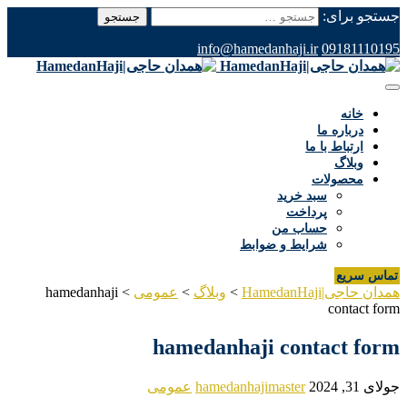
جستجو برای:
info@hamedanhaji.ir
09181110195
خانه
درباره ما
ارتباط با ما
وبلاگ
محصولات
سبد خرید
پرداخت
حساب من
شرایط و ضوابط
تماس سریع
همدان حاجی|HamedanHaji
>
وبلاگ
>
عمومی
>
hamedanhaji
contact form
hamedanhaji contact form
جولای 31, 2024
hamedanhajimaster
عمومی