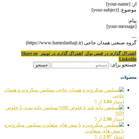
از: [your-name]
موضوع: [your-subject]
پیام:
[your-message]
—
گروه صنعتی همدان حاجی (https://www.hamedanhaji.ir)
اشتراک گذاری در فیس بوک
اشتراک گذاری در توییتر
Share on
LinkedIn
جستجو برای:
محصولات
سیلیس میکرونیزه همدان
حاجی
امتیاز
3.04
از 5
سیلیس دانه بندی با خلوص
99%
امتیاز
2.98
از 5
سیلیس میکرونیزه
با مش های متفاوت
امتیاز
2.97
از 5