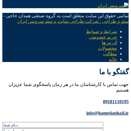
تمامی حقوق این سایت متعلق است به گروه صنعتی همدان حاجی -
سئو و طراحی : شرکت طراحی سایت و سئو سرویس ایران
شرایط و ضوابط
حریم خصوصی
آدرس‌ها
محصولات
مطالب
خانه
گفتگو با ما
جهت تماس با کارشناسان ما در هر زمان پاسخگوی شما عزیزان
هستیم
09181110195
info@hamedanhaji.ir