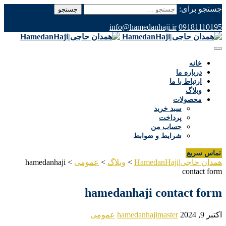
جستجو برای:
info@hamedanhaji.ir
09181110195
خانه
درباره ما
ارتباط با ما
وبلاگ
محصولات
سبد خرید
پرداخت
حساب من
شرایط و ضوابط
تماس سریع
همدان حاجی|HamedanHaji
>
وبلاگ
>
عمومی
>
hamedanhaji
contact form
hamedanhaji contact form
اکتبر 9, 2024
hamedanhajimaster
عمومی