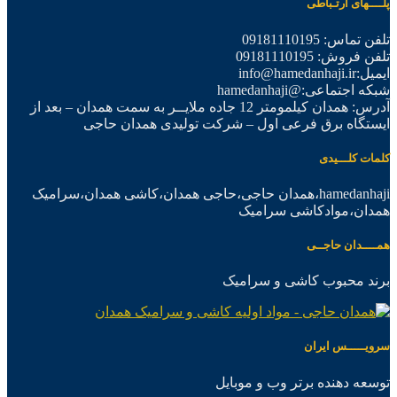
پلــــهای ارتـباطی
تلفن تماس: 09181110195
تلفن فروش: 09181110195
ایمیل:info@hamedanhaji.ir
شبکه اجتماعی:@hamedanhaji
آدرس: همدان کیلمومتر 12 جاده ملایــر به سمت همدان – بعد از
ایستگاه برق فرعی اول – شرکت تولیدی همدان حاجی
کلمات کلـــیدی
hamedanhaji،همدان حاجی،حاجی همدان،کاشی همدان،سرامیک
همدان،موادکاشی سرامیک
همــــدان حاجــی
برند محبوب کاشی و سرامیک
سرویـــــس ایران
توسعه دهنده برتر وب و موبایل