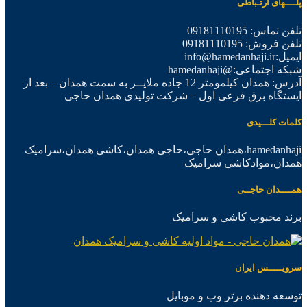
پلــــهای ارتـباطی
تلفن تماس: 09181110195
تلفن فروش: 09181110195
ایمیل:info@hamedanhaji.ir
شبکه اجتماعی:@hamedanhaji
آدرس: همدان کیلمومتر 12 جاده ملایــر به سمت همدان – بعد از
ایستگاه برق فرعی اول – شرکت تولیدی همدان حاجی
کلمات کلـــیدی
hamedanhaji،همدان حاجی،حاجی همدان،کاشی همدان،سرامیک
همدان،موادکاشی سرامیک
همــــدان حاجــی
برند محبوب کاشی و سرامیک
سرویـــــس ایران
توسعه دهنده برتر وب و موبایل