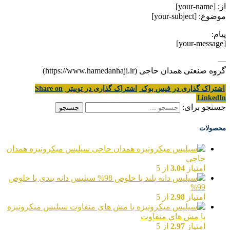
از: [your-name]
موضوع: [your-subject]
پیام:
[your-message]
—
گروه صنعتی همدان حاجی (https://www.hamedanhaji.ir)
اشتراک گذاری در فیس بوک
اشتراک گذاری در توییتر
Share on
LinkedIn
جستجو برای:
محصولات
سیلیس میکرونیزه همدان
حاجی
امتیاز
3.04
از 5
سیلیس دانه بندی با خلوص
99%
امتیاز
2.98
از 5
سیلیس میکرونیزه
با مش های متفاوت
امتیاز
2.97
از 5