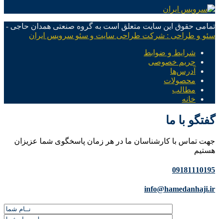
تمامی حقوق این سایت متعلق است به گروه صنعتی همدان حاجی -
سئو و طراحی : شرکت طراحی سایت و سئو سرویس ایران
شرایط و ضوابط
حریم خصوصی
آدرس‌ها
محصولات
مطالب
خانه
گفتگو با ما
جهت تماس با کارشناسان ما در هر زمان پاسخگوی شما عزیزان
هستیم
09181110195
info@hamedanhaji.ir