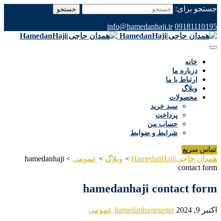
جستجو برای:
info@hamedanhaji.ir
09181110195
خانه
درباره ما
ارتباط با ما
وبلاگ
محصولات
سبد خرید
پرداخت
حساب من
شرایط و ضوابط
تماس سریع
همدان حاجی|HamedanHaji
>
وبلاگ
>
عمومی
>
hamedanhaji
contact form
hamedanhaji contact form
اکتبر 9, 2024
hamedanhajimaster
عمومی