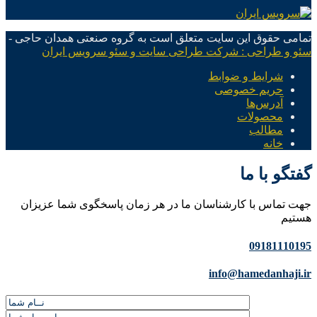
تمامی حقوق این سایت متعلق است به گروه صنعتی همدان حاجی -
سئو و طراحی : شرکت طراحی سایت و سئو سرویس ایران
شرایط و ضوابط
حریم خصوصی
آدرس‌ها
محصولات
مطالب
خانه
گفتگو با ما
جهت تماس با کارشناسان ما در هر زمان پاسخگوی شما عزیزان
هستیم
09181110195
info@hamedanhaji.ir