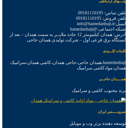
پلــــهای ارتـباطی
تلفن تماس: 09181110195
تلفن فروش: 09181110195
ایمیل:info@hamedanhaji.ir
شبکه اجتماعی:@hamedanhaji
آدرس: همدان کیلمومتر 12 جاده ملایــر به سمت همدان – بعد از
ایستگاه برق فرعی اول – شرکت تولیدی همدان حاجی
کلمات کلـــیدی
hamedanhaji،همدان حاجی،حاجی همدان،کاشی همدان،سرامیک
همدان،موادکاشی سرامیک
همــــدان حاجــی
برند محبوب کاشی و سرامیک
سرویـــــس ایران
توسعه دهنده برتر وب و موبایل