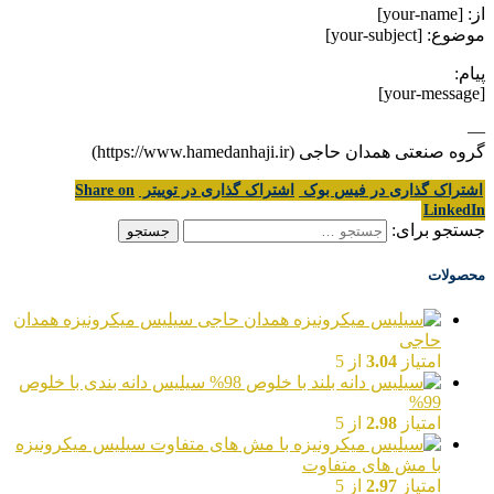
از: [your-name]
موضوع: [your-subject]
پیام:
[your-message]
—
گروه صنعتی همدان حاجی (https://www.hamedanhaji.ir)
اشتراک گذاری در فیس بوک
اشتراک گذاری در توییتر
Share on
LinkedIn
جستجو برای:
محصولات
سیلیس میکرونیزه همدان
حاجی
امتیاز
3.04
از 5
سیلیس دانه بندی با خلوص
99%
امتیاز
2.98
از 5
سیلیس میکرونیزه
با مش های متفاوت
امتیاز
2.97
از 5