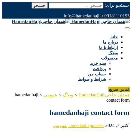
جستجو برای:
info@hamedanhaji.ir
09181110195
خانه
درباره ما
ارتباط با ما
وبلاگ
محصولات
سبد خرید
پرداخت
حساب من
شرایط و ضوابط
تماس سریع
همدان حاجی|HamedanHaji
>
وبلاگ
>
عمومی
>
hamedanhaji
contact form
hamedanhaji contact form
اکتبر 7, 2024
hamedanhajimaster
عمومی