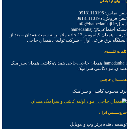
پلــــهای ارتـباطی
تلفن تماس: 09181110195
تلفن فروش: 09181110195
ایمیل:info@hamedanhaji.ir
شبکه اجتماعی:@hamedanhaji
آدرس: همدان کیلمومتر 12 جاده ملایــر به سمت همدان – بعد از
ایستگاه برق فرعی اول – شرکت تولیدی همدان حاجی
کلمات کلـــیدی
hamedanhaji،همدان حاجی،حاجی همدان،کاشی همدان،سرامیک
همدان،موادکاشی سرامیک
همــــدان حاجــی
برند محبوب کاشی و سرامیک
سرویـــــس ایران
توسعه دهنده برتر وب و موبایل