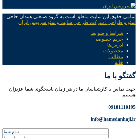
تمامی حقوق این سایت متعلق است به گروه صنعتی همدان حاجی -
سئو و طراحی : شرکت طراحی سایت و سئو سرویس ایران
شرایط و ضوابط
حریم خصوصی
آدرس‌ها
محصولات
مطالب
خانه
گفتگو با ما
جهت تماس با کارشناسان ما در هر زمان پاسخگوی شما عزیزان
هستیم
09181110195
info@hamedanhaji.ir