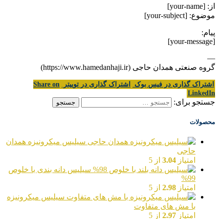
از: [your-name]
موضوع: [your-subject]
پیام:
[your-message]
—
گروه صنعتی همدان حاجی (https://www.hamedanhaji.ir)
اشتراک گذاری در فیس بوک
اشتراک گذاری در توییتر
Share on
LinkedIn
جستجو برای:
محصولات
سیلیس میکرونیزه همدان
حاجی
امتیاز
3.04
از 5
سیلیس دانه بندی با خلوص
99%
امتیاز
2.98
از 5
سیلیس میکرونیزه
با مش های متفاوت
امتیاز
2.97
از 5