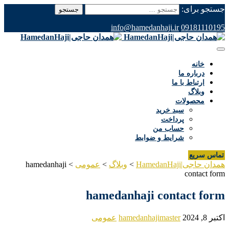
جستجو برای:
info@hamedanhaji.ir
09181110195
خانه
درباره ما
ارتباط با ما
وبلاگ
محصولات
سبد خرید
پرداخت
حساب من
شرایط و ضوابط
تماس سریع
همدان حاجی|HamedanHaji
>
وبلاگ
>
عمومی
>
hamedanhaji
contact form
hamedanhaji contact form
اکتبر 8, 2024
hamedanhajimaster
عمومی