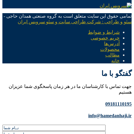
تمامی حقوق این سایت متعلق است به گروه صنعتی همدان حاجی -
سئو و طراحی : شرکت طراحی سایت و سئو سرویس ایران
شرایط و ضوابط
حریم خصوصی
آدرس‌ها
محصولات
مطالب
خانه
گفتگو با ما
جهت تماس با کارشناسان ما در هر زمان پاسخگوی شما عزیزان
هستیم
09181110195
info@hamedanhaji.ir