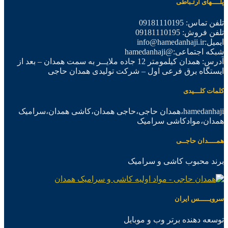
پلــــهای ارتـباطی
تلفن تماس: 09181110195
تلفن فروش: 09181110195
ایمیل:info@hamedanhaji.ir
شبکه اجتماعی:@hamedanhaji
آدرس: همدان کیلمومتر 12 جاده ملایــر به سمت همدان – بعد از
ایستگاه برق فرعی اول – شرکت تولیدی همدان حاجی
کلمات کلـــیدی
hamedanhaji،همدان حاجی،حاجی همدان،کاشی همدان،سرامیک
همدان،موادکاشی سرامیک
همــــدان حاجــی
برند محبوب کاشی و سرامیک
سرویـــــس ایران
توسعه دهنده برتر وب و موبایل