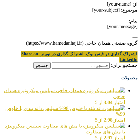
از: [your-name]
موضوع: [your-subject]
پیام:
[your-message]
—
گروه صنعتی همدان حاجی (https://www.hamedanhaji.ir)
اشتراک گذاری در فیس بوک
اشتراک گذاری در توییتر
Share on
LinkedIn
جستجو برای:
محصولات
سیلیس میکرونیزه همدان
حاجی
امتیاز
3.04
از 5
سیلیس دانه بندی با خلوص
99%
امتیاز
2.98
از 5
سیلیس میکرونیزه
با مش های متفاوت
امتیاز
2.97
از 5