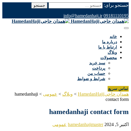
جستجو برای:
info@hamedanhaji.ir
09181110195
خانه
درباره ما
ارتباط با ما
وبلاگ
محصولات
سبد خرید
پرداخت
حساب من
شرایط و ضوابط
تماس سریع
همدان حاجی|HamedanHaji
>
وبلاگ
>
عمومی
>
hamedanhaji
contact form
hamedanhaji contact form
اکتبر 5, 2024
hamedanhajimaster
عمومی