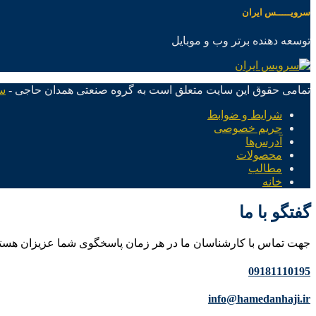
سرویـــــس ایران
توسعه دهنده برتر وب و موبایل
تمامی حقوق این سایت متعلق است به گروه صنعتی همدان حاجی -
س
شرایط و ضوابط
حریم خصوصی
آدرس‌ها
محصولات
مطالب
خانه
گفتگو با ما
جهت تماس با کارشناسان ما در هر زمان پاسخگوی شما عزیزان هست
09181110195
info@hamedanhaji.ir