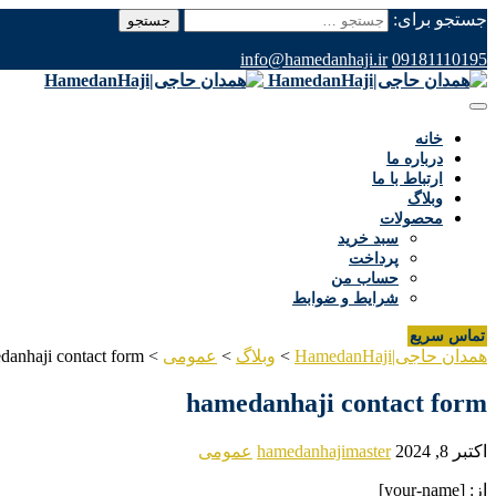
جستجو برای:
info@hamedanhaji.ir
09181110195
خانه
درباره ما
ارتباط با ما
وبلاگ
محصولات
سبد خرید
پرداخت
حساب من
شرایط و ضوابط
تماس سریع
همدان حاجی|HamedanHaji
>
وبلاگ
>
عمومی
>
danhaji contact form
hamedanhaji contact form
اکتبر 8, 2024
hamedanhajimaster
عمومی
از: [your-name]