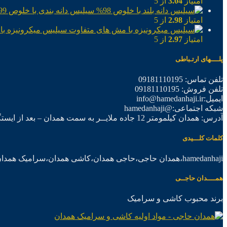
امتیاز
3.04
از 5
سیلیس دانه بندی با خلوص 99%
امتیاز
2.98
از 5
سیلیس میکرونیزه با
امتیاز
2.97
از 5
پلــــهای ارتـباطی
تلفن تماس: 09181110195
تلفن فروش: 09181110195
ایمیل:info@hamedanhaji.ir
شبکه اجتماعی:@hamedanhaji
آدرس: همدان کیلمومتر 12 جاده ملایــر به سمت همدان – بعد از ایستگاه برق فرعی اول – شرکت تولیدی همدان حاجی
کلمات کلـــیدی
hamedanhaji،همدان حاجی،حاجی همدان،کاشی همدان،سرامیک همدان،موادکاشی سرامیک
همــــدان حاجــی
برند محبوب کاشی و سرامیک