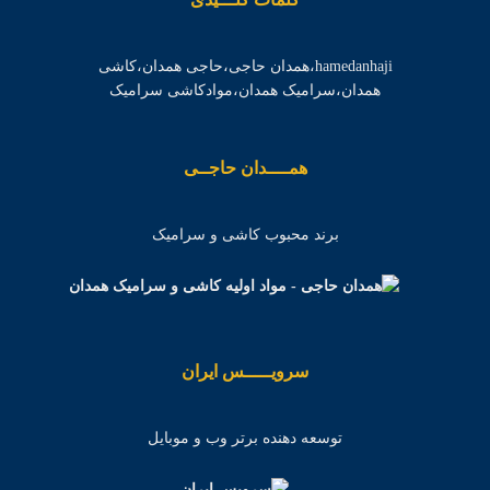
hamedanhaji،همدان حاجی،حاجی همدان،کاشی
همدان،سرامیک همدان،موادکاشی سرامیک
همــــدان حاجــی
برند محبوب کاشی و سرامیک
سرویـــــس ایران
توسعه دهنده برتر وب و موبایل