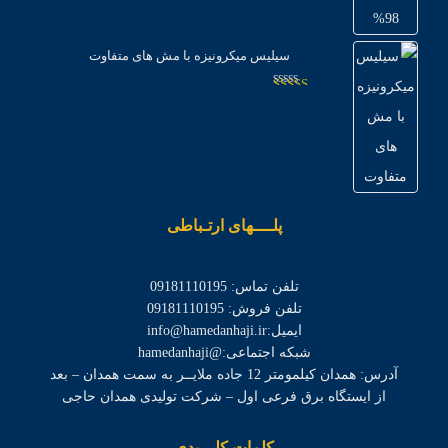
2.98
از
5
سیلیس میکرونیزه با مش های متفاوت
امتیاز
2.97
از
5
پلــــهای ارتـباطی
تلفن تماس: 09181110195
تلفن فروش: 09181110195
ایمیل:info@hamedanhaji.ir
شبکه اجتماعی:@hamedanhaji
آدرس: همدان کیلمومتر 12 جاده ملایــر به سمت همدان – بعد
از ایستگاه برق فرعی اول – شرکت تولیدی همدان حاجی
کلمات کلـــیدی