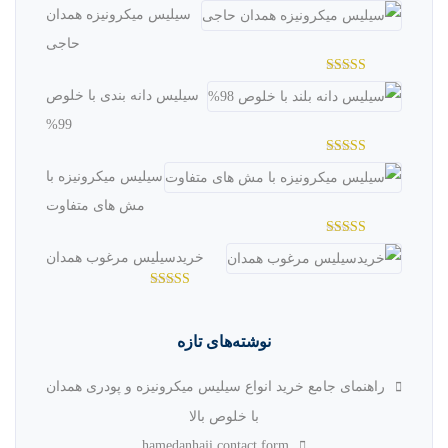
سیلیس میکرونیزه همدان
حاجی
امتیاز
سیلیس دانه بندی با خلوص
3.04
از
5
99%
امتیاز
سیلیس میکرونیزه با
2.98
از
5
مش های متفاوت
امتیاز
خریدسیلیس مرغوب همدان
2.97
از
5
امتیاز
3.36
از
5
نوشته‌های تازه
راهنمای جامع خرید انواع سیلیس میکرونیزه و پودری همدان
با خلوص بالا
hamedanhaji contact form