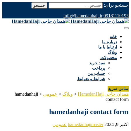
جستجو برای:
info@hamedanhaji.ir
09181110195
خانه
درباره ما
ارتباط با ما
وبلاگ
محصولات
سبد خرید
پرداخت
حساب من
شرایط و ضوابط
تماس سریع
همدان حاجی|HamedanHaji
>
وبلاگ
>
عمومی
>
hamedanhaji
contact form
hamedanhaji contact form
اکتبر 9, 2024
hamedanhajimaster
عمومی