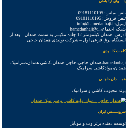
پلــــهای ارتـباطی
تلفن تماس: 09181110195
تلفن فروش: 09181110195
ایمیل:info@hamedanhaji.ir
شبکه اجتماعی:@hamedanhaji
آدرس: همدان کیلمومتر 12 جاده ملایــر به سمت همدان – بعد از
ایستگاه برق فرعی اول – شرکت تولیدی همدان حاجی
کلمات کلـــیدی
hamedanhaji،همدان حاجی،حاجی همدان،کاشی همدان،سرامیک
همدان،موادکاشی سرامیک
همــــدان حاجــی
برند محبوب کاشی و سرامیک
سرویـــــس ایران
توسعه دهنده برتر وب و موبایل