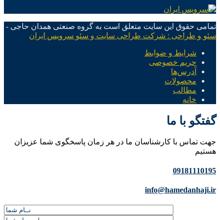
تمامی حقوق این سایت متعلق است به گروه صنعتی همدان حاجی -
سئو و طراحی : شرکت طراحی سایت و سئو سرویس ایران
شرایط و ضوابط
حریم خصوصی
آدرس‌ها
محصولات
مطالب
خانه
گفتگو با ما
جهت تماس با کارشناسان ما در هر زمان پاسخگوی شما عزیزان
هستیم
09181110195
info@hamedanhaji.ir