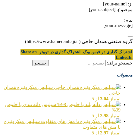
از: [your-name]
موضوع: [your-subject]
پیام:
[your-message]
—
گروه صنعتی همدان حاجی (https://www.hamedanhaji.ir)
اشتراک گذاری در فیس بوک
اشتراک گذاری در توییتر
Share on
LinkedIn
جستجو برای:
محصولات
سیلیس میکرونیزه همدان
حاجی
امتیاز
3.04
از 5
سیلیس دانه بندی با خلوص
99%
امتیاز
2.98
از 5
سیلیس میکرونیزه
با مش های متفاوت
امتیاز
2.97
از 5