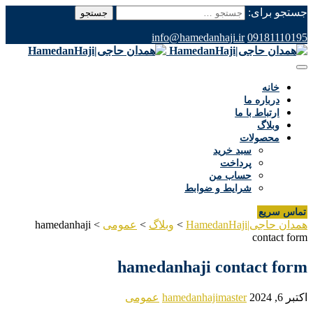
جستجو برای:
info@hamedanhaji.ir
09181110195
خانه
درباره ما
ارتباط با ما
وبلاگ
محصولات
سبد خرید
پرداخت
حساب من
شرایط و ضوابط
تماس سریع
همدان حاجی|HamedanHaji
>
وبلاگ
>
عمومی
>
hamedanhaji
contact form
hamedanhaji contact form
اکتبر 6, 2024
hamedanhajimaster
عمومی