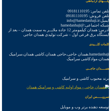
پلــــهای ارتـباطی
تلفن تماس: 09181110195
تلفن فروش: 09181110195
ایمیل:info@hamedanhaji.ir
شبکه اجتماعی:@hamedanhaji
آدرس: همدان کیلمومتر 12 جاده ملایــر به سمت همدان – بعد از
ایستگاه برق فرعی اول – شرکت تولیدی همدان حاجی
کلمات کلـــیدی
hamedanhaji،همدان حاجی،حاجی همدان،کاشی همدان،سرامیک
همدان،موادکاشی سرامیک
همــــدان حاجــی
برند محبوب کاشی و سرامیک
سرویـــــس ایران
توسعه دهنده برتر وب و موبایل