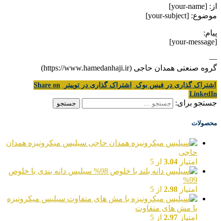
از: [your-name]
موضوع: [your-subject]
پیام:
[your-message]
—
گروه صنعتی همدان حاجی (https://www.hamedanhaji.ir)
اشتراک گذاری در فیس بوک
اشتراک گذاری در توییتر
Share on
LinkedIn
جستجو برای:
محصولات
سیلیس میکرونیزه همدان
حاجی
امتیاز
3.04
از 5
سیلیس دانه بندی با خلوص
99%
امتیاز
2.98
از 5
سیلیس میکرونیزه
با مش های متفاوت
امتیاز
2.97
از 5