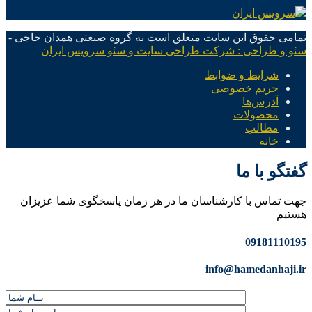
تمامی حقوق این سایت متعلق است به گروه صنعتی همدان حاجی -
سئو و طراحی : شرکت طراحی سایت و سئو سرویس ایران
شرایط و ضوابط
حریم خصوصی
آدرس‌ها
محصولات
مطالب
خانه
گفتگو با ما
جهت تماس با کارشناسان ما در هر زمان پاسخگوی شما عزیزان
هستیم
09181110195
info@hamedanhaji.ir