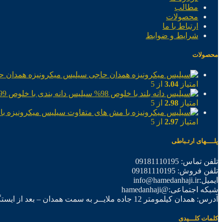
مطالب
محصولات
ارتباط با ما
شرایط و ضوابط
محصولات
سیلیس میکرونیزه همدان ح
امتیاز
3.04
از 5
سیلیس دانه بندی با خلوص 99%
امتیاز
2.98
از 5
سیلیس میکرونیزه با
امتیاز
2.97
از 5
پلــــهای ارتـباطی
تلفن تماس: 09181110195
تلفن فروش: 09181110195
ایمیل:info@hamedanhaji.ir
شبکه اجتماعی:@hamedanhaji
آدرس: همدان کیلمومتر 12 جاده ملایــر به سمت همدان – بعد از ایستگاه برق فرعی اول – شرکت تولیدی همدان حاجی
کلمات کلـــیدی