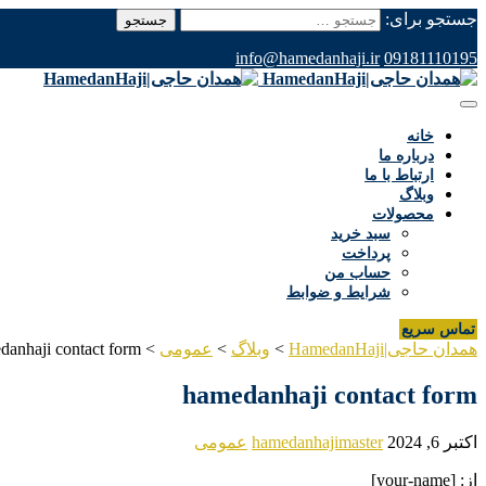
جستجو برای:
info@hamedanhaji.ir
09181110195
خانه
درباره ما
ارتباط با ما
وبلاگ
محصولات
سبد خرید
پرداخت
حساب من
شرایط و ضوابط
تماس سریع
همدان حاجی|HamedanHaji
>
وبلاگ
>
عمومی
>
danhaji contact form
hamedanhaji contact form
اکتبر 6, 2024
hamedanhajimaster
عمومی
از: [your-name]