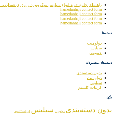
راهنمای جامع خرید انواع سیلیس میکرونیزه و پودری همدان با خ
hamedanhaji contact form
hamedanhaji contact form
hamedanhaji contact form
hamedanhaji contact form
دسته‌ها
دولومیت
سیلیس
عمومی
دسته‌های محصولات
بدون دسته‌بندی
دولومیت
سیلیس
کربنات کلسیم
تگها:
بدون دسته‌بندی
سیلیس
دولومیت
کربنات کلسیم