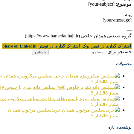
موضوع: [your-subject]
پیام:
[your-message]
—
گروه صنعتی همدان حاجی (https://www.hamedanhaji.ir)
اشتراک گذاری در فیس بوک
اشتراک گذاری در توییتر
Share on LinkedIn
جستجو برای:
محصولات
سیلیس میکرونیزه همدان ح
امتیاز
3.04
از 5
سیلیس دانه بندی با خلوص 99%
امتیاز
2.98
از 5
سیلیس میکرونیزه با
امتیاز
2.97
از 5
خریدسیلیس مرغوب همدان
امتیاز
3.36
از 5
نوشته‌های تازه