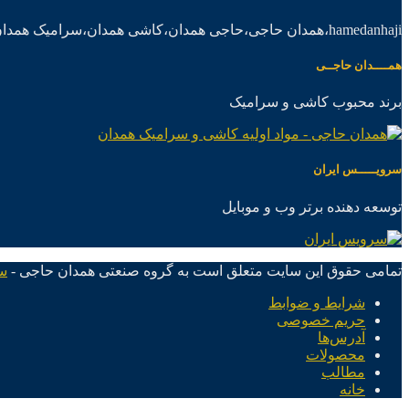
hamedanhaji،همدان حاجی،حاجی همدان،کاشی همدان،سرامیک همدان،موادکاشی سرامیک
همــــدان حاجــی
برند محبوب کاشی و سرامیک
سرویـــــس ایران
توسعه دهنده برتر وب و موبایل
تمامی حقوق این سایت متعلق است به گروه صنعتی همدان حاجی -
س
شرایط و ضوابط
حریم خصوصی
آدرس‌ها
محصولات
مطالب
خانه