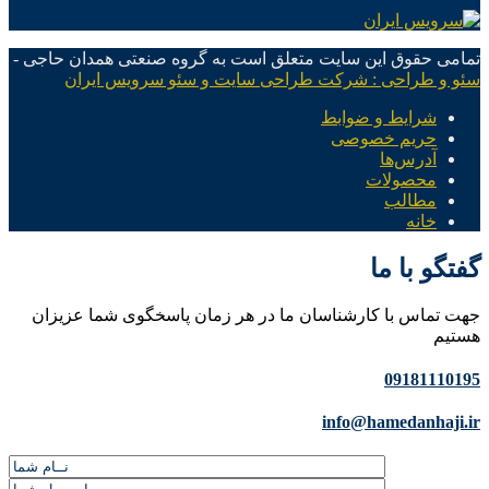
تمامی حقوق این سایت متعلق است به گروه صنعتی همدان حاجی -
سئو و طراحی : شرکت طراحی سایت و سئو سرویس ایران
شرایط و ضوابط
حریم خصوصی
آدرس‌ها
محصولات
مطالب
خانه
گفتگو با ما
جهت تماس با کارشناسان ما در هر زمان پاسخگوی شما عزیزان
هستیم
09181110195
info@hamedanhaji.ir