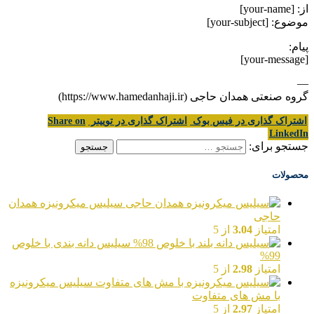
از: [your-name]
موضوع: [your-subject]
پیام:
[your-message]
—
گروه صنعتی همدان حاجی (https://www.hamedanhaji.ir)
اشتراک گذاری در فیس بوک
اشتراک گذاری در توییتر
Share on
LinkedIn
جستجو برای:
محصولات
سیلیس میکرونیزه همدان
حاجی
امتیاز
3.04
از 5
سیلیس دانه بندی با خلوص
99%
امتیاز
2.98
از 5
سیلیس میکرونیزه
با مش های متفاوت
امتیاز
2.97
از 5