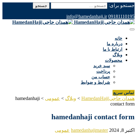
جستجو برای:
info@hamedanhaji.ir
09181110195
خانه
درباره ما
ارتباط با ما
وبلاگ
محصولات
سبد خرید
پرداخت
حساب من
شرایط و ضوابط
تماس سریع
همدان حاجی|HamedanHaji
>
وبلاگ
>
عمومی
>
hamedanhaji
contact form
hamedanhaji contact form
اکتبر 8, 2024
hamedanhajimaster
عمومی