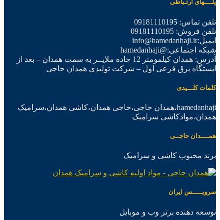
پلــــهای ارتـباطی
تلفن تماس: 09181110195
تلفن فروش: 09181110195
ایمیل:info@hamedanhaji.ir
شبکه اجتماعی:@hamedanhaji
آدرس: همدان کیلمومتر 12 جاده ملایــر به سمت همدان – بعد از
ایستگاه برق فرعی اول – شرکت تولیدی همدان حاجی
کلمات کلـــیدی
hamedanhaji،همدان حاجی،حاجی همدان،کاشی همدان،سرامیک
همدان،موادکاشی سرامیک
همــــدان حاجــی
برند محبوب کاشی و سرامیک
سرویـــــس ایران
توسعه دهنده برتر وب و موبایل