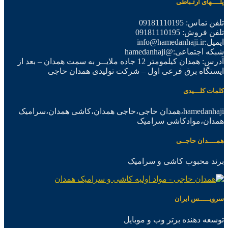
پلــــهای ارتـباطی
تلفن تماس: 09181110195
تلفن فروش: 09181110195
ایمیل:info@hamedanhaji.ir
شبکه اجتماعی:@hamedanhaji
آدرس: همدان کیلمومتر 12 جاده ملایــر به سمت همدان – بعد از
ایستگاه برق فرعی اول – شرکت تولیدی همدان حاجی
کلمات کلـــیدی
hamedanhaji،همدان حاجی،حاجی همدان،کاشی همدان،سرامیک
همدان،موادکاشی سرامیک
همــــدان حاجــی
برند محبوب کاشی و سرامیک
سرویـــــس ایران
توسعه دهنده برتر وب و موبایل