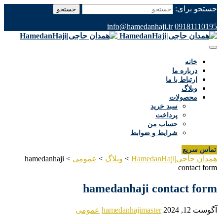
جستجو برای:
info@hamedanhaji.ir
09181110195
خانه
درباره ما
ارتباط با ما
وبلاگ
محصولات
سبد خرید
پرداخت
حساب من
شرایط و ضوابط
تماس سریع
همدان حاجی|HamedanHaji
>
وبلاگ
>
عمومی
>
hamedanhaji
contact form
hamedanhaji contact form
آگوست 12, 2024
hamedanhajimaster
عمومی