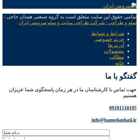
تمامی حقوق این سایت متعلق است به گروه صنعتی همدان حاجی -
سئو و طراحی : شرکت طراحی سایت و سئو سرویس ایران
شرایط و ضوابط
حریم خصوصی
آدرس‌ها
محصولات
مطالب
خانه
گفتگو با ما
جهت تماس با کارشناسان ما در هر زمان پاسخگوی شما عزیزان
هستیم
09181110195
info@hamedanhaji.ir