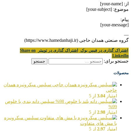
از: [your-name]
موضوع: [your-subject]
پیام:
[your-message]
—
گروه صنعتی همدان حاجی (https://www.hamedanhaji.ir)
اشتراک گذاری در فیس بوک
اشتراک گذاری در توییتر
Share on
LinkedIn
جستجو برای:
محصولات
سیلیس میکرونیزه همدان
حاجی
امتیاز
3.04
از 5
سیلیس دانه بندی با خلوص
99%
امتیاز
2.98
از 5
سیلیس میکرونیزه
با مش های متفاوت
امتیاز
2.97
از 5