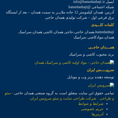
ایمیل:info@hamedanhaji.ir
شبکه اجتماعی:@hamedanhaji
آدرس: همدان کیلمومتر 12 جاده ملایــر به سمت همدان – بعد از ایستگاه
برق فرعی اول – شرکت تولیدی همدان حاجی
کلمات کلـــیدی
hamedanhaji،همدان حاجی،حاجی همدان،کاشی همدان،سرامیک
همدان،موادکاشی سرامیک
همــــدان حاجــی
برند محبوب کاشی و سرامیک
سرویـــــس ایران
توسعه دهنده برتر وب و موبایل
تمامی حقوق این سایت متعلق است به گروه صنعتی همدان حاجی -
سئو
و طراحی : شرکت طراحی سایت و سئو سرویس ایران
شرایط و ضوابط
حریم خصوصی
آدرس‌ها