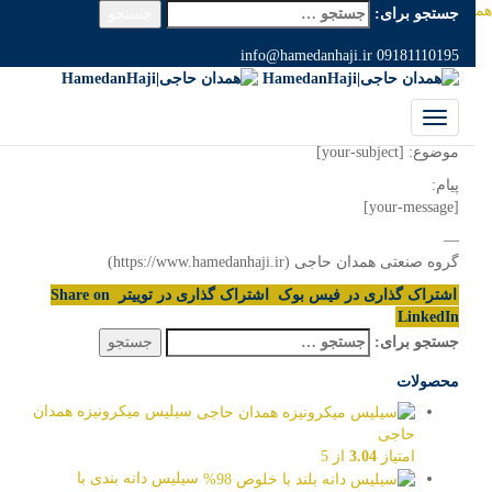
 حاجی|HamedanHaji
>
وبلاگ
>
عمومی
>
hamedanhaji contact form
جستجو برای:
hamedanhaji contact form
info@hamedanhaji.ir
09181110195
آگوست 19, 2024
hamedanhajimaster
عمومی
از: [your-name]
موضوع: [your-subject]
پیام:
[your-message]
—
گروه صنعتی همدان حاجی (https://www.hamedanhaji.ir)
اشتراک گذاری در فیس بوک
اشتراک گذاری در توییتر
Share on
LinkedIn
جستجو برای:
محصولات
سیلیس میکرونیزه همدان
حاجی
امتیاز
3.04
از 5
سیلیس دانه بندی با