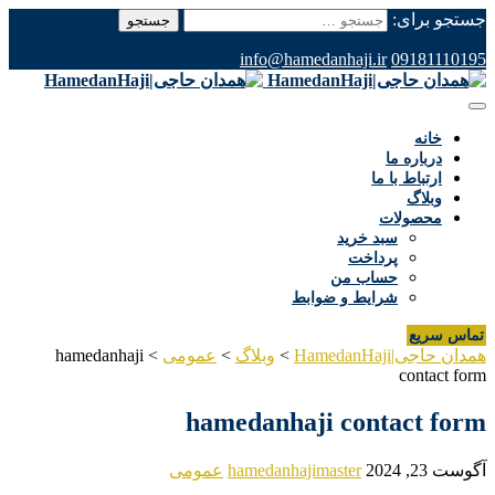
جستجو برای:
info@hamedanhaji.ir
09181110195
خانه
درباره ما
ارتباط با ما
وبلاگ
محصولات
سبد خرید
پرداخت
حساب من
شرایط و ضوابط
تماس سریع
همدان حاجی|HamedanHaji
>
وبلاگ
>
عمومی
>
hamedanhaji
contact form
hamedanhaji contact form
آگوست 23, 2024
hamedanhajimaster
عمومی