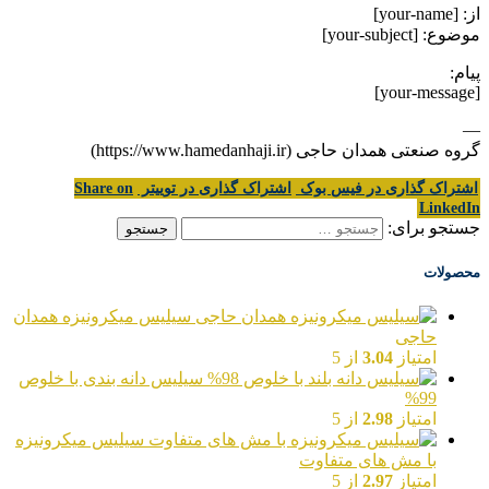
از: [your-name]
موضوع: [your-subject]
پیام:
[your-message]
—
گروه صنعتی همدان حاجی (https://www.hamedanhaji.ir)
اشتراک گذاری در فیس بوک
اشتراک گذاری در توییتر
Share on
LinkedIn
جستجو برای:
محصولات
سیلیس میکرونیزه همدان
حاجی
امتیاز
3.04
از 5
سیلیس دانه بندی با خلوص
99%
امتیاز
2.98
از 5
سیلیس میکرونیزه
با مش های متفاوت
امتیاز
2.97
از 5