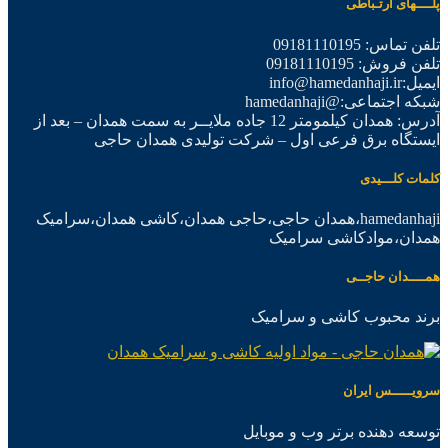
پلــــهای ارتـباطی
تلفن تماس: 09181110195
تلفن فروش: 09181110195
ایمیل:info@hamedanhaji.ir
شبکه اجتماعی:@hamedanhaji
آدرس: همدان کیلمومتر 12 جاده ملایــر به سمت همدان – بعد از
ایستگاه برق فرعی اول – شرکت تولیدی همدان حاجی
کلمات کلـــیدی
hamedanhaji،همدان حاجی،حاجی همدان،کاشی همدان،سرامیک
همدان،موادکاشی سرامیک
همــــدان حاجــی
برند محبوب کاشی و سرامیک
سرویـــــس ایران
توسعه دهنده برتر وب و موبایل