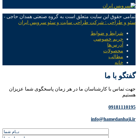
تمامی حقوق این سایت متعلق است به گروه صنعتی همدان حاجی -
سئو و طراحی : شرکت طراحی سایت و سئو سرویس ایران
شرایط و ضوابط
حریم خصوصی
آدرس‌ها
محصولات
مطالب
خانه
گفتگو با ما
جهت تماس با کارشناسان ما در هر زمان پاسخگوی شما عزیزان
هستیم
09181110195
info@hamedanhaji.ir