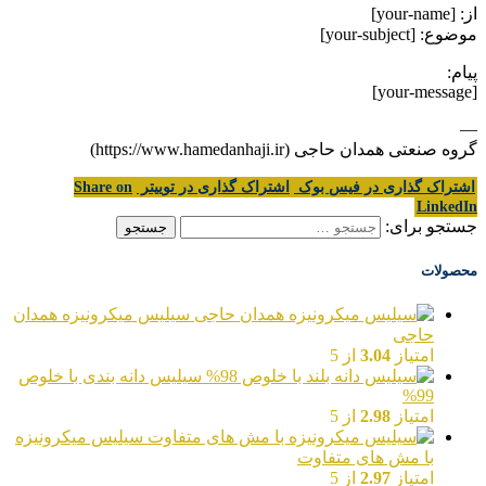
از: [your-name]
موضوع: [your-subject]
پیام:
[your-message]
—
گروه صنعتی همدان حاجی (https://www.hamedanhaji.ir)
اشتراک گذاری در فیس بوک
اشتراک گذاری در توییتر
Share on
LinkedIn
جستجو برای:
محصولات
سیلیس میکرونیزه همدان
حاجی
امتیاز
3.04
از 5
سیلیس دانه بندی با خلوص
99%
امتیاز
2.98
از 5
سیلیس میکرونیزه
با مش های متفاوت
امتیاز
2.97
از 5