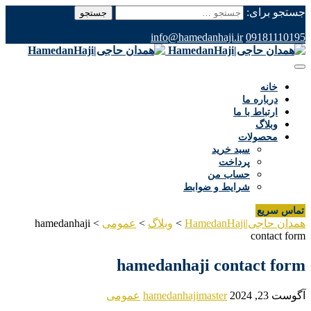
جستجو برای:
info@hamedanhaji.ir
09181110195
خانه
درباره ما
ارتباط با ما
وبلاگ
محصولات
سبد خرید
پرداخت
حساب من
شرایط و ضوابط
تماس سریع
همدان حاجی|HamedanHaji
>
وبلاگ
>
عمومی
>
hamedanhaji
contact form
hamedanhaji contact form
آگوست 23, 2024
hamedanhajimaster
عمومی