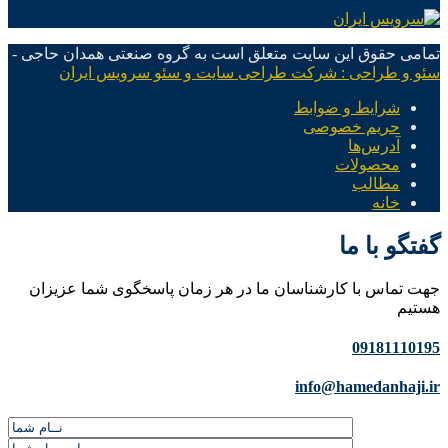
تمامی حقوق این سایت متعلق است به گروه صنعتی همدان حاجی -
سئو و طراحی : شرکت طراحی سایت و سئو سرویس ایران
شرایط و ضوابط
حریم خصوصی
آدرس‌ها
محصولات
مطالب
خانه
گفتگو با ما
جهت تماس با کارشناسان ما در هر زمان پاسخگوی شما عزیزان
هستیم
09181110195
info@hamedanhaji.ir