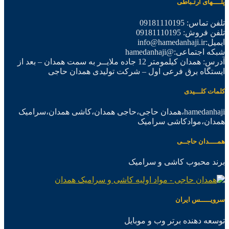
پلــــهای ارتـباطی
تلفن تماس: 09181110195
تلفن فروش: 09181110195
ایمیل:info@hamedanhaji.ir
شبکه اجتماعی:@hamedanhaji
آدرس: همدان کیلمومتر 12 جاده ملایــر به سمت همدان – بعد از
ایستگاه برق فرعی اول – شرکت تولیدی همدان حاجی
کلمات کلـــیدی
hamedanhaji،همدان حاجی،حاجی همدان،کاشی همدان،سرامیک
همدان،موادکاشی سرامیک
همــــدان حاجــی
برند محبوب کاشی و سرامیک
سرویـــــس ایران
توسعه دهنده برتر وب و موبایل