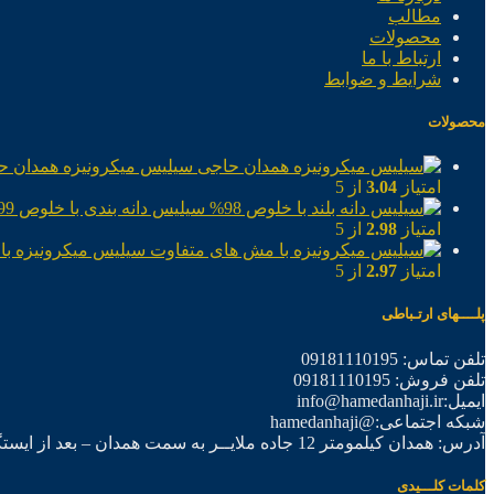
مطالب
محصولات
ارتباط با ما
شرایط و ضوابط
محصولات
سیلیس میکرونیزه همدان ح
امتیاز
3.04
از 5
سیلیس دانه بندی با خلوص 99%
امتیاز
2.98
از 5
سیلیس میکرونیزه با
امتیاز
2.97
از 5
پلــــهای ارتـباطی
تلفن تماس: 09181110195
تلفن فروش: 09181110195
ایمیل:info@hamedanhaji.ir
شبکه اجتماعی:@hamedanhaji
آدرس: همدان کیلمومتر 12 جاده ملایــر به سمت همدان – بعد از ایستگاه برق فرعی اول – شرکت تولیدی همدان حاجی
کلمات کلـــیدی