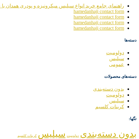
راهنمای جامع خرید انواع سیلیس میکرونیزه و پودری همدان با خ
hamedanhaji contact form
hamedanhaji contact form
hamedanhaji contact form
hamedanhaji contact form
دسته‌ها
دولومیت
سیلیس
عمومی
دسته‌های محصولات
بدون دسته‌بندی
دولومیت
سیلیس
کربنات کلسیم
تگها:
بدون دسته‌بندی
سیلیس
دولومیت
کربنات کلسیم