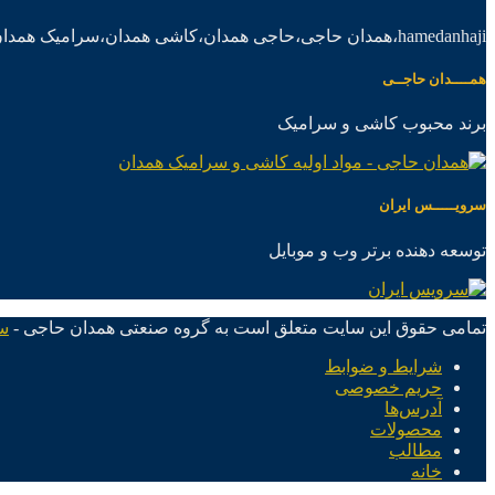
hamedanhaji،همدان حاجی،حاجی همدان،کاشی همدان،سرامیک همدان،موادکاشی سرامیک
همــــدان حاجــی
برند محبوب کاشی و سرامیک
سرویـــــس ایران
توسعه دهنده برتر وب و موبایل
تمامی حقوق این سایت متعلق است به گروه صنعتی همدان حاجی -
س
شرایط و ضوابط
حریم خصوصی
آدرس‌ها
محصولات
مطالب
خانه