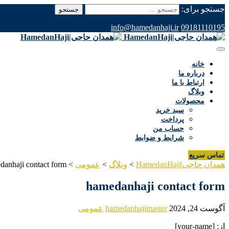
جستجو برای:
info@hamedanhaji.ir
09181110195
خانه
درباره ما
ارتباط با ما
وبلاگ
محصولات
سبد خرید
پرداخت
حساب من
شرایط و ضوابط
تماس سریع
همدان حاجی|HamedanHaji
>
وبلاگ
>
عمومی
>
danhaji contact form
hamedanhaji contact form
آگوست 24, 2024
hamedanhajimaster
عمومی
از: [your-name]