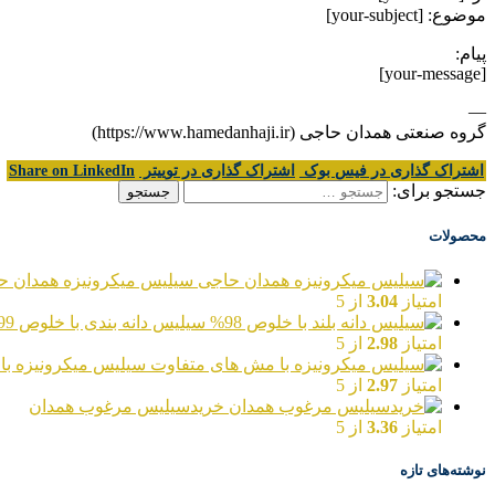
موضوع: [your-subject]
پیام:
[your-message]
—
گروه صنعتی همدان حاجی (https://www.hamedanhaji.ir)
اشتراک گذاری در فیس بوک
اشتراک گذاری در توییتر
Share on LinkedIn
جستجو برای:
محصولات
سیلیس میکرونیزه همدان ح
امتیاز
3.04
از 5
سیلیس دانه بندی با خلوص 99%
امتیاز
2.98
از 5
سیلیس میکرونیزه با
امتیاز
2.97
از 5
خریدسیلیس مرغوب همدان
امتیاز
3.36
از 5
نوشته‌های تازه