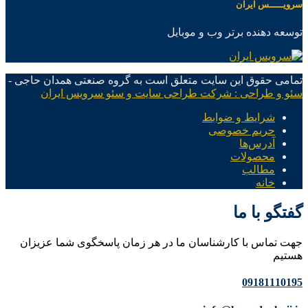
سرویـــــس ایران
توسعه دهنده برتر وب و موبایل
تمامی حقوق این سایت متعلق است به گروه صنعتی همدان حاجی -
سئو و طراحی : شرکت طراحی سایت و سئو سرویس ایران
شرایط و ضوابط
حریم خصوصی
آدرس‌ها
محصولات
مطالب
خانه
گفتگو با ما
جهت تماس با کارشناسان ما در هر زمان پاسخگوی شما عزیزان
هستیم
09181110195