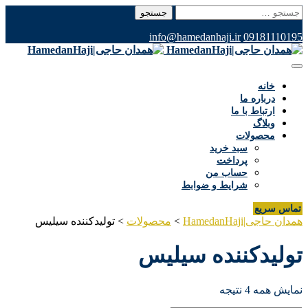
جستجو
برای:
info@hamedanhaji.ir
09181110195
خانه
درباره ما
ارتباط با ما
وبلاگ
محصولات
سبد خرید
پرداخت
حساب من
شرایط و ضوابط
تماس سریع
همدان حاجی|HamedanHaji
>
محصولات
>
تولیدکننده سیلیس
تولیدکننده سیلیس
نمایش همه 4 نتیجه