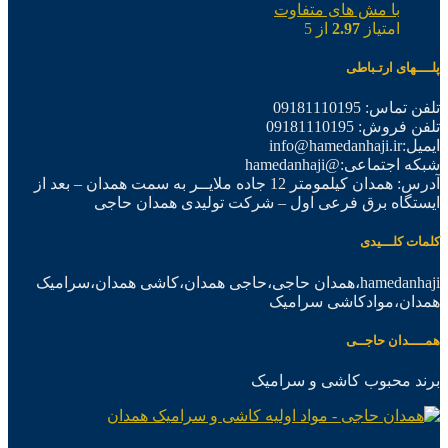
با مش های متفاوت
امتیاز
2.97
از 5
پلــــهای ارتـباطی
تلفن تماس: 09181110195
تلفن فروش: 09181110195
ایمیل:info@hamedanhaji.ir
شبکه اجتماعی:@hamedanhaji
آدرس: همدان کیلمومتر 12 جاده ملایــر به سمت همدان – بعد از
ایستگاه برق فرعی اول – شرکت تولیدی همدان حاجی
کلمات کلـــیدی
hamedanhaji،همدان حاجی،حاجی همدان،کاشی همدان،سرامیک
همدان،موادکاشی سرامیک
همــــدان حاجــی
برند محبوب کاشی و سرامیک