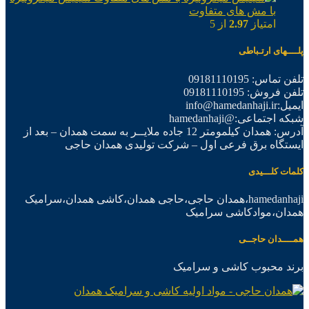
با مش های متفاوت
امتیاز
2.97
از 5
پلــــهای ارتـباطی
تلفن تماس: 09181110195
تلفن فروش: 09181110195
ایمیل:info@hamedanhaji.ir
شبکه اجتماعی:@hamedanhaji
آدرس: همدان کیلمومتر 12 جاده ملایــر به سمت همدان – بعد از
ایستگاه برق فرعی اول – شرکت تولیدی همدان حاجی
کلمات کلـــیدی
hamedanhaji،همدان حاجی،حاجی همدان،کاشی همدان،سرامیک
همدان،موادکاشی سرامیک
همــــدان حاجــی
برند محبوب کاشی و سرامیک