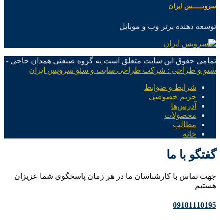
سرویـــــس ایران
توسعه دهنده برتر وب و موبایل
تمامی حقوق این سایت متعلق است به گروه صنعتی همدان حاجی -
سئو و طراحی : شرکت طراحی سایت و سئو سرویس ایران
شرایط و ضوابط
حریم خصوصی
آدرس‌ها
محصولات
مطالب
خانه
گفتگو با ما
جهت تماس با کارشناسان ما در هر زمان پاسخگوی شما عزیزان
هستیم
09181110195