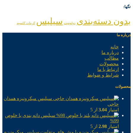
تگها:
بدون دسته‌بندی
سیلیس
دولومیت
کربنات کلسیم
درباره ما
خانه
درباره ما
مطالب
محصولات
ارتباط با ما
شرایط و ضوابط
محصولات
سیلیس میکرونیزه همدان
حاجی
امتیاز
3.04
از 5
سیلیس دانه بندی با خلوص
99%
امتیاز
2.98
از 5
سیلیس میکرونیزه