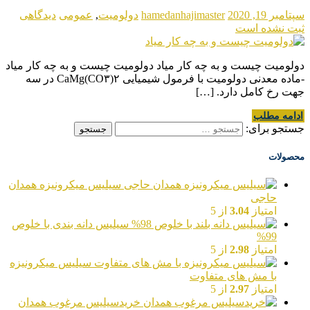
سپتامبر 19, 2020
hamedanhajimaster
دولومیت
,
عمومی
دیدگاهی
ثبت نشده است
دولومیت چیست و به چه کار میاد دولومیت چیست و به چه کار میاد
-ماده معدنی دولومیت با فرمول شیمیایی CaMg(CO۳)۲ در سه
جهت رخ کامل دارد. […]
ادامه مطلب
جستجو برای:
محصولات
سیلیس میکرونیزه همدان
حاجی
امتیاز
3.04
از 5
سیلیس دانه بندی با خلوص
99%
امتیاز
2.98
از 5
سیلیس میکرونیزه
با مش های متفاوت
امتیاز
2.97
از 5
خریدسیلیس مرغوب همدان