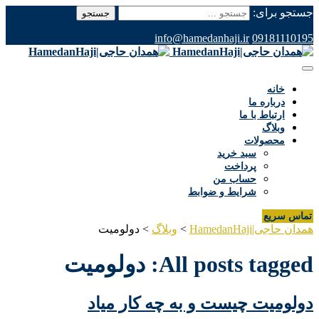
جستجو برای:
info@hamedanhaji.ir
09181110195
خانه
درباره ما
ارتباط با ما
وبلاگ
محصولات
سبد خرید
پرداخت
حساب من
شرایط و ضوابط
تماس سریع
همدان حاجی|HamedanHaji
>
وبلاگ
>
دولومیت
All posts tagged: دولومیت
دولومیت چیست و به چه کار میاد